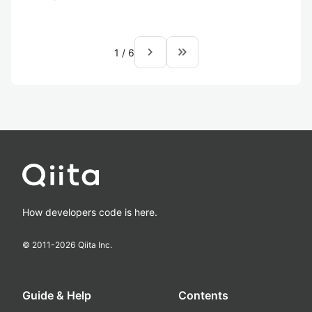
navigate_next
keyboard_double_arrow_right
1
/
6
How developers code is here.
© 2011-
2026
Qiita Inc.
Guide & Help
Contents