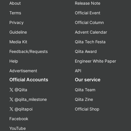
About
Release Note
Terms
Official Event
Privacy
Official Column
Guideline
Advent Calendar
Media Kit
Qiita Tech Festa
Feedback/Requests
Qiita Award
Help
Engineer White Paper
Advertisement
API
Official Accounts
Our service
@Qiita
Qiita Team
@qiita_milestone
Qiita Zine
@qiitapoi
Official Shop
Facebook
YouTube