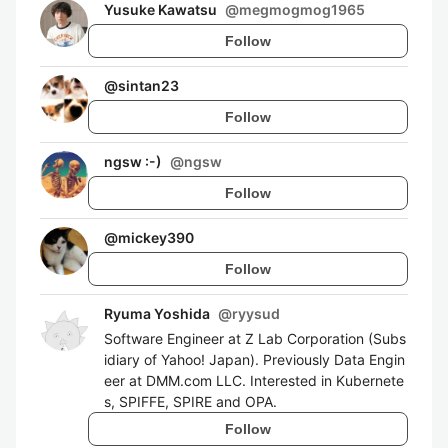
Yusuke Kawatsu
@
megmogmog1965
Follow
@
sintan23
Follow
ngsw :-)
@
ngsw
Follow
@
mickey390
Follow
Ryuma Yoshida
@
ryysud
Software Engineer at Z Lab Corporation (Subs
idiary of Yahoo! Japan). Previously Data Engin
eer at DMM.com LLC. Interested in Kubernete
s, SPIFFE, SPIRE and OPA.
Follow