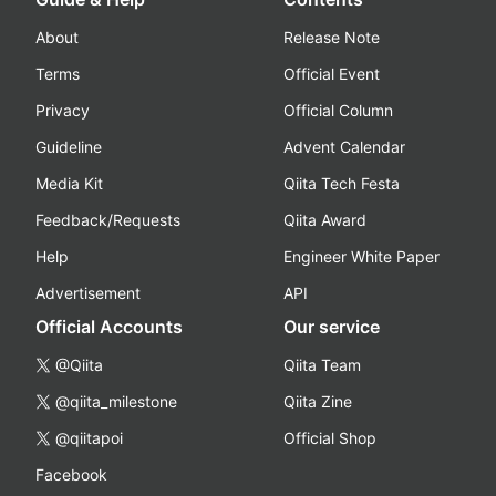
About
Release Note
Terms
Official Event
Privacy
Official Column
Guideline
Advent Calendar
Media Kit
Qiita Tech Festa
Feedback/Requests
Qiita Award
Help
Engineer White Paper
Advertisement
API
Official Accounts
Our service
@Qiita
Qiita Team
@qiita_milestone
Qiita Zine
@qiitapoi
Official Shop
Facebook