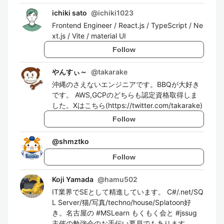
ichiki sato
@
ichiki1023
Frontend Engineer / React.js / TypeScript / Ne
xt.js / Vite / material UI
Follow
やんすぃ～
@
takarake
沖縄のさえないエンジニアです。BBQが大好き
です。 AWS,GCPのどちらも認定資格取得しま
した。Xはこちら(https://twitter.com/takarake)
Follow
@
shmztko
Follow
Koji Yamada
@
hamu502
IT業界でSEとして精進しています。 C#/.net/SQ
L Server/猫/写真/techno/house/Splatoon好
き。名古屋の #MSLearn もくもく会と #jssug
主催の勉強会のお手伝い要員でもあります。