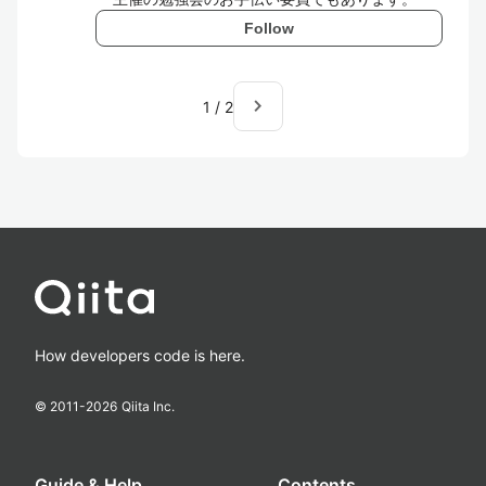
Follow
navigate_next
1
/
2
How developers code is here.
© 2011-
2026
Qiita Inc.
Guide & Help
Contents