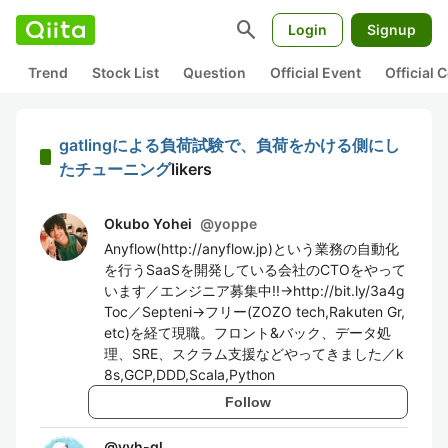
search
Login
Signup
Trend
Stock List
Question
Official Event
Official
gatlingによる負荷試験で、負荷をかける側にし
たチューニング
likers
Okubo Yohei
@
yoppe
Anyflow(http://anyflow.jp)という業務の自動化
を行うSaaSを開発している会社のCTOをやって
います／エンジニア募集中!!→http://bit.ly/3a4g
Toc／Septeni→フリー(ZOZO tech,Rakuten Gr,
etc)を経て現職。フロント&バック、データ処
理、SRE、スクラム支援などやってきました／k
8s,GCP,DDD,Scala,Python
Follow
@
yyh-gl