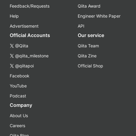
Feedback/Requests
Qiita Award
Help
Engineer White Paper
Advertisement
API
Official Accounts
Our service
@Qiita
Qiita Team
@qiita_milestone
Qiita Zine
@qiitapoi
Official Shop
Facebook
YouTube
Podcast
Company
About Us
Careers
Qiita Blog