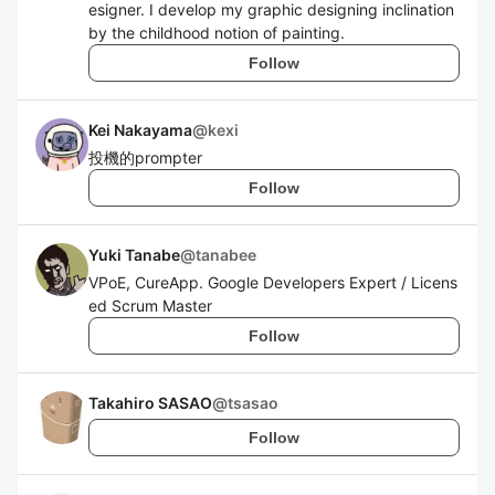
esigner. I develop my graphic designing inclination
by the childhood notion of painting.
Follow
Kei Nakayama
@
kexi
投機的prompter
Follow
Yuki Tanabe
@
tanabee
VPoE, CureApp. Google Developers Expert / Licens
ed Scrum Master
Follow
Takahiro SASAO
@
tsasao
Follow