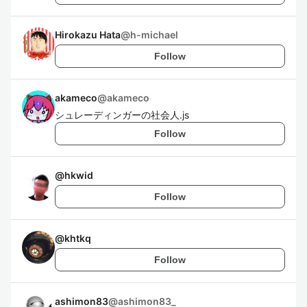
Hirokazu Hata
@
h-michael
Follow
akameco
@
akameco
シュレーディンガーの社会人.js
Follow
@
hkwid
Follow
@
khtkq
Follow
ashimon83
@
ashimon83_