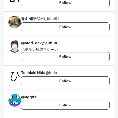
Follow
青山 修平
@
Mt_blue81
Follow
@
mori-dev@github
ベテラン勉強マシーン
Follow
Toshiaki Hida
@
hida
Follow
@
uggds
Follow