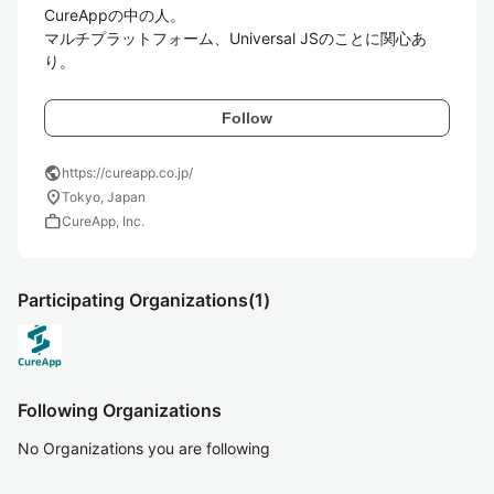
CureAppの中の人。

マルチプラットフォーム、Universal JSのことに関心あ
り。
Follow
public
https://cureapp.co.jp/
location_on
Tokyo, Japan
work
CureApp, Inc.
Participating Organizations
(1)
Following Organizations
No Organizations you are following