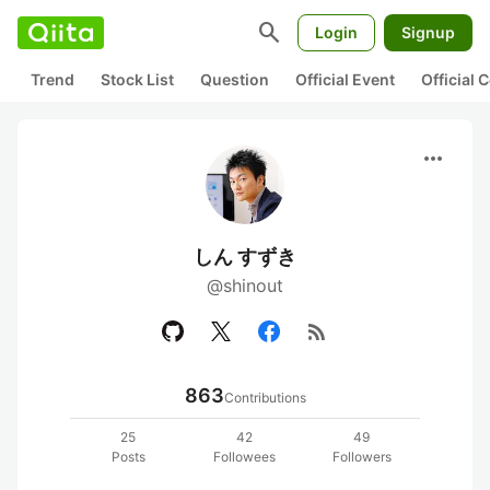
search
Login
Signup
Trend
Stock List
Question
Official Event
Official
more_horiz
しん すずき
@shinout
rss_feed
863
Contributions
25
42
49
Posts
Followees
Followers