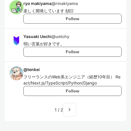
ryo makiyama
@
rmakiyama
楽しく開発しています 🙌🏻
Follow
Yasuaki Uechi
@
uetchy
弱い言葉が好きです。
Follow
@
tenkei
フリーランスのWeb系エンジニア（経歴10年目） Re
act/Next.js/TypeScript/Python/Django
Follow
navigate_next
1
/
2