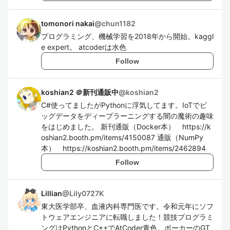
tomonori nakai
@
chun1182
プログラミング、機械学習を2018年から開始。kaggl
e expert。 atcoderは水色
Follow
koshian2 ＠新刊通販中
@
koshian2
C#使ってましたがPythonに浮気してます。IoTでビ
ッグデータをディープラーニングする闇の魔術の趣味
をはじめました。 新刊通販（Docker本） https://k
oshian2.booth.pm/items/4150087 通販（NumPy
本） https://koshian2.booth.pm/items/2462894
Follow
Lillian
@
Lily0727K
東大医学部卒、血液内科専門医です。令和元年にソフ
トウェアエンジニアに転職しました！競技プログラミ
ングはPythonとC++でAtCoder青色。ポーカーのGT