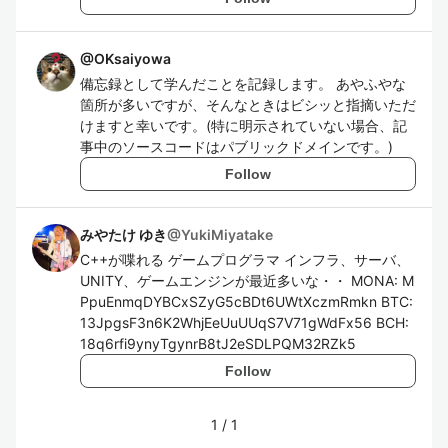
@
OKsaiyowa
備忘録として学んだことを記録します。 あやふやな
箇所が多いですが、そんなときはビシッと指摘いただ
けますと幸いです。(特に明示されていない場合、記
事中のソースコードはパブリックドメインです。)
Follow
みやたけ ゆき
@
YukiMiyatake
C++が喋れる ゲームプログラマ インフラ、サーバ、
UNITY、ゲームエンジンが最近多いな・・ MONA: M
PpuEnmqDYBCxSZyG5cBDt6UWtXczmRmkn BTC:
13JpgsF3n6K2WhjEeUuUUqS7V71gWdFx56 BCH:
18q6rfi9ynyTgynrB8tJ2eSDLPQM32RZk5
Follow
1
/
1