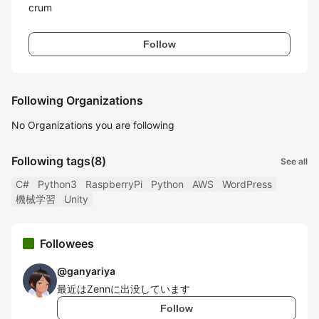
crum
Follow
Following Organizations
No Organizations you are following
Following tags
(8)
See all
C#
Python3
RaspberryPi
Python
AWS
WordPress
機械学習
Unity
Followees
@
ganyariya
最近はZennに出没しています
Follow