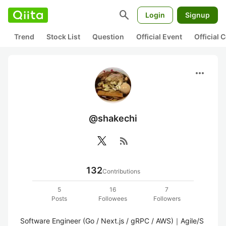
search
Login
Signup
Trend
Stock List
Question
Official Event
Official
more_horiz
@shakechi
rss_feed
132
Contributions
5
16
7
Posts
Followees
Followers
Software Engineer (Go / Next.js / gRPC / AWS)｜Agile/S