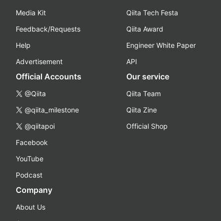
Media Kit
Qiita Tech Festa
Feedback/Requests
Qiita Award
Help
Engineer White Paper
Advertisement
API
Official Accounts
Our service
@Qiita
Qiita Team
@qiita_milestone
Qiita Zine
@qiitapoi
Official Shop
Facebook
YouTube
Podcast
Company
About Us