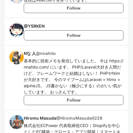
Follow
@
YSRKEN
Follow
Nな 人
@
nnahito
基本的に技術メモを発信していました。 今は https://
nnahito.com/ にいます。 PHP/Laravel大好き人間だ
けど、フレームワークと結婚はしない！ PHPやNim
が大好きです。 今のマイブームはLaravel + htmx +
alpineJS。 JS書かない（極少にする）のがいい気が
しています。 おっさんです。
Follow
Hiromu Masuda
@
HiromuMasuda0228
株式会社ECPower 代表取締役CEO｜Shopifyを中心
としたEC構築・グロース・アプリ開発｜スマートキ