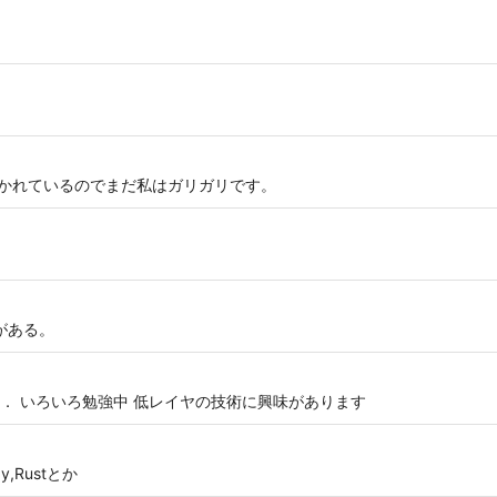
書かれているのでまだ私はガリガリです。
味がある。
． いろいろ勉強中 低レイヤの技術に興味があります
y,Rustとか