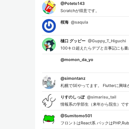
@
Poteto143
Scratchが得意です。
桜海
@
saqula
樋口 グッピー
@
Guppy_T_Higuchi
100キロ超えたらデブと古事記にも
@
momon_da_yo
@
simontanz
札幌でSEやってます。 Flutterに興
りすのしっぽ
@
simarisu_tail
情報系の学部生（来年から院生）です
@
Sumitomo501
フロントはReact系 バックはPHP,Rub