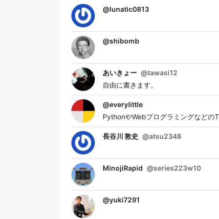
@
lunatic0813
@
shibomb
あいきょー
@
tawasi12
自由に書きます。
@
everylittle
PythonやWebプログラミングな
長谷川 敦史
@
atsu2348
MinojiRapid
@
series223w10
@
yuki7291