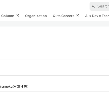
search
open_in_new
open_in_new
al Column
Organization
Qiita Careers
AI x Dev x Tea
ameku(A:灰H:黒)