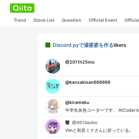
Trend
Stock List
Question
Official Event
Offici
Discord.pyで湯婆婆を作る
likers
@
2011h25mo
@
kanzakisan666666
@
kirameku
中学生灰色コーダーです。 AtCoder:kir
響
@
4513echo
Vimと初音ミクさんに祈っている。