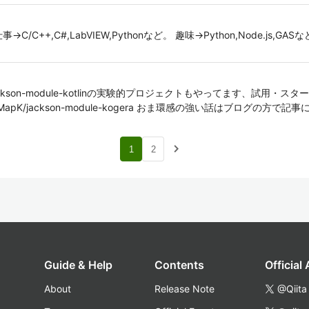
C++,C#,LabVIEW,Pythonなど。 趣味→Python,Node.js,
ナ。 jackson-module-kotlinの実験的プロジェクトもやってます、試用・スター
rojectMapK/jackson-module-kogera おま環感の強い話はブログの方
navigate_next
1
2
Guide & Help
Contents
Official
About
Release Note
@Qiita