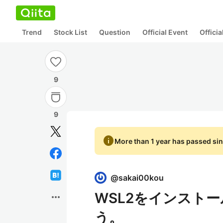
Trend
Stock List
Question
Official Event
Offici
9
9
info
More than 1 year has passed sin
@
sakai00kou
WSL2をインストー
more_horiz
う。