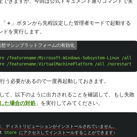
設定できますが、今回は公式ドキュメント通りコマンドで実
、「
＋
」ボタンから先程設定した管理者モードで起動する
ンドを実行します。
ムと仮想マシンプラットフォームの有効化
re
/featurename:Microsoft-Windows-Subsystem-Linux
/all
/
re
/featurename:VirtualMachinePlatform
/all
/norestart
行う必要があるので一度再起動しておきます。
して、以下のように出力されることを確認して、もし失敗
した場合の対処
」を実行してみてください。
は、ディストリビューションがインストールされていません。
t
Store
にアクセスしてインストールすることができます
: