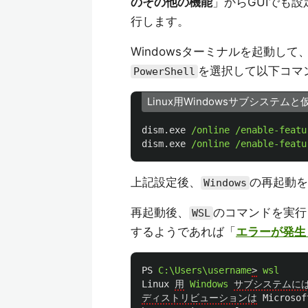
のその他の機能
」からGUIでも
行します。
Windowsターミナルを起動して
を選択して以下コマ
PowerShell
Linux用Windowsサブシステ
dism.exe
/online
/enable-featu
dism.exe
/online
/enable-featu
上記設定後、
の再起動を
Windows
再起動後、
のコマンドを実行
WSL
するようであれば「
エラーが発生
PS
C:\Users\username
>
wsl
Linux
用
Windows
サブシステムに
ディストリビューションは
Microsof