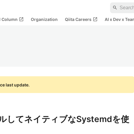
search
open_in_new
open_in_new
al Column
Organization
Qiita Careers
AI x Dev x Tea
ce last update.
ルしてネイティブなSystemdを使