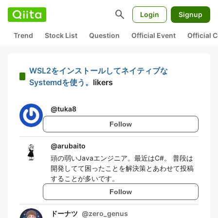
search
Login
Signup
Trend
Stock List
Question
Official Event
Official
WSL2をインストールしてネイティブな
Systemdを使う。
likers
@
tuka8
Follow
@
arubaito
頭の弱いJavaエンジニア。最近はC#。 普段は
開発してて困ったことを解決策とあわせて投稿
することが多いです。
Follow
ドーナツ
@
zero_genus