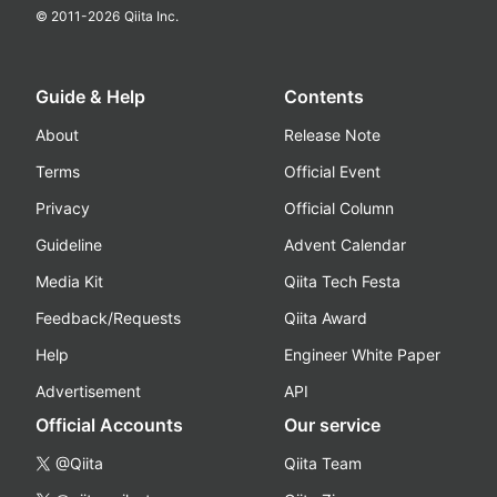
© 2011-
2026
Qiita Inc.
Guide & Help
Contents
About
Release Note
Terms
Official Event
Privacy
Official Column
Guideline
Advent Calendar
Media Kit
Qiita Tech Festa
Feedback/Requests
Qiita Award
Help
Engineer White Paper
Advertisement
API
Official Accounts
Our service
@Qiita
Qiita Team