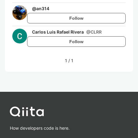
@
an314
Follow
Carlos Luis Rafael Rivera
@
CLRR
Follow
1
/
1
How developers code is here.