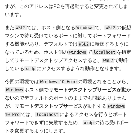
すが、このアドレスはPCを再起動すると変更されてしま
います。
また
では、ホスト側となる
で、
の仮想
WSL2
Windows
WSL2
マシンで待ち受けているポートに対してポートフォワード
する機能があり、デフォルトでは
に転送するように
WSL2
なっているため、ホスト側の
で
を指定
Windows
localhost
してリモートデスクトップアクセスすると、
で動作
WSL2
している
にアクセスするような動作となります。
xrdp
今回の環境では
の環境となることから、
Windows 10 Home
ホスト側で
リモートデスクトップサービスが動か
Windows
ない
のでデフォルトのポートのままでも問題ありません
が、
リモートデスクトップサービス
が動作する
Windows
では、
によるアクセスを行うとポート
10 Pro
localhost
フォワードできずに失敗するため、
の待ち受けポー
xrdp
トを変更するようにします。