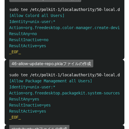
sudo tee
 /etc/polkit-1/localauthority/50-local.d/45-
[Allow Colord all Users]

Identity=unix-user:*

Action=org.freedesktop.color-manager.create-device;o
ResultAny=no

ResultInactive=no

46-allow-update-repo.pklaファイルの作成
sudo tee
 /etc/polkit-1/localauthority/50-local.d/46-
[Allow Package Management all Users]

Identity=unix-user:*

Action=org.freedesktop.packagekit.system-sources-ref
ResultAny=yes

ResultInactive=yes

startubuntu.shファイルの作成