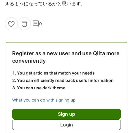
きるようになっているかと思います。
comment
0
Register as a new user and use Qiita more
conveniently
You get articles that match your needs
You can efficiently read back useful information
You can use dark theme
What you can do with signing up
Sign up
Login