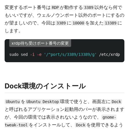
変更するポート番号は
が動作する
以外なら何で
RDP
3389
もいいですが、ウェルノウンポート以外のポートにするの
が望ましいので、今回は
に
を加えた
に
3389
10000
13389
します。
xrdp待ち受けポート番号の変更
sudo sed
-i
-e
'/^port/s/3389/13389/g'
Dock環境のインストール
を
環境で使うと、画面左に
Ubuntu
Ubuntu Desktop
Dock
と呼ばれるアプリケーション起動用のバーが表示されます
が、今回の環境では表示されないようなので、
gnome-
をインストールして、
を使用できるよう
tweak-tool
Dock