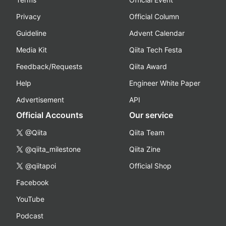
Privacy
Official Column
Guideline
Advent Calendar
Media Kit
Qiita Tech Festa
Feedback/Requests
Qiita Award
Help
Engineer White Paper
Advertisement
API
Official Accounts
Our service
@Qiita
Qiita Team
@qiita_milestone
Qiita Zine
@qiitapoi
Official Shop
Facebook
YouTube
Podcast