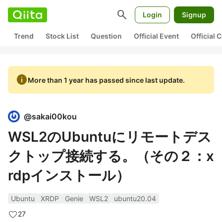
search
Login
Signup
Trend
Stock List
Question
Official Event
Official
info
More than 1 year has passed since last update.
@
sakai00kou
WSL2のUbuntuにリモートデス
クトップ接続する。（その２：x
rdpインストール）
Ubuntu
XRDP
Genie
WSL2
ubuntu20.04
27