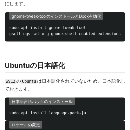
にします。
gnome-tweak-toolのインストールとDock有効化
sudo 
apt 
install 
gnome-tweak-tool

gsettings 
set 
org.gnome.shell enabled-extensions 
"['
Ubuntuの日本語化
の
は日本語化されていないため、日本語化し
WSL2
Ubuntu
ておきます。
日本語言語パックのインストール
sudo 
apt 
install 
ロケールの変更