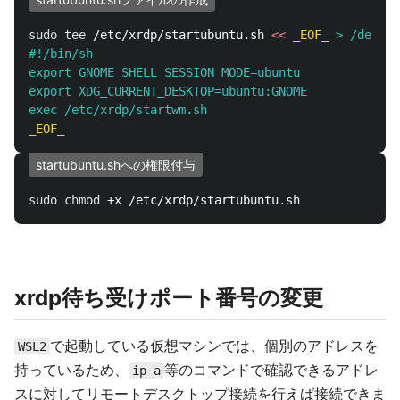
sudo tee
 /etc/xrdp/startubuntu.sh 
<<
_EOF_
 > /dev/nu
#!/bin/sh

export GNOME_SHELL_SESSION_MODE=ubuntu

export XDG_CURRENT_DESKTOP=ubuntu:GNOME

startubuntu.shへの権限付与
sudo chmod
xrdp待ち受けポート番号の変更
で起動している仮想マシンでは、個別のアドレスを
WSL2
持っているため、
等のコマンドで確認できるアドレ
ip a
スに対してリモートデスクトップ接続を行えば接続できま