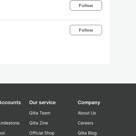
Follow
Follow
 Accounts
Our service
Company
Qiita Team
About Us
_milestone
Qiita Zine
Careers
poi
Official Shop
Qiita Blog