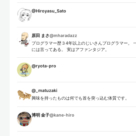
@
Hiroyasu_Sato
原田 まさ
@
mharadazz
プログラマー歴３4年以上のじいさんプログラマー。 
には言ってある。 実はアファンタジア。
@
ryota-pro
@
_matuzaki
興味を持ったものは何でも首を突っ込む体質です。
博明 金子
@
kane-hiro