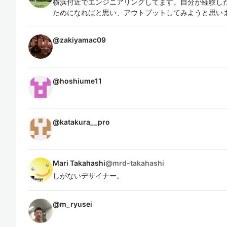
横浜付近でエンジニアリングしてます。自分が経験し
ためになればと思い、アウトプットしてみようと思い
@
zakiyamac09
@
hoshiume11
@
katakura__pro
Mari Takahashi
@
mrd-takahashi
しがないデザイナー。
@
m_ryusei