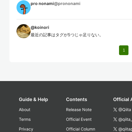
pro nonami
@
prononami
@
koinori
最近の記事はタグが5つじゃ足りない。
1
Guide & Help
Contents
Official
About
Release Note
@Qiita
Terms
Official Event
@qiita
Privacy
Official Column
@qiita