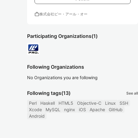
work
株式会社ピー・アール・オー
Participating Organizations
(1)
Following Organizations
No Organizations you are following
Following tags
(13)
See all
Perl
Haskell
HTML5
Objective-C
Linux
SSH
Xcode
MySQL
nginx
iOS
Apache
GitHub
Android