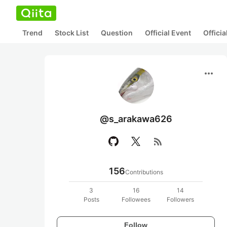
Trend
Stock List
Question
Official Event
Offici
more_horiz
@s_arakawa626
rss_feed
156
Contributions
3
16
14
Posts
Followees
Followers
Follow