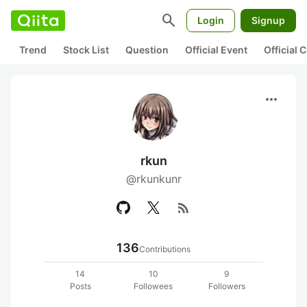
search
Login
Signup
Trend
Stock List
Question
Official Event
Official
more_horiz
rkun
@rkunkunr
rss_feed
136
Contributions
14
10
9
Posts
Followees
Followers