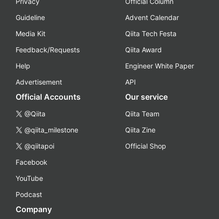
Privacy
Official Column
Guideline
Advent Calendar
Media Kit
Qiita Tech Festa
Feedback/Requests
Qiita Award
Help
Engineer White Paper
Advertisement
API
Official Accounts
Our service
@Qiita
Qiita Team
@qiita_milestone
Qiita Zine
@qiitapoi
Official Shop
Facebook
YouTube
Podcast
Company