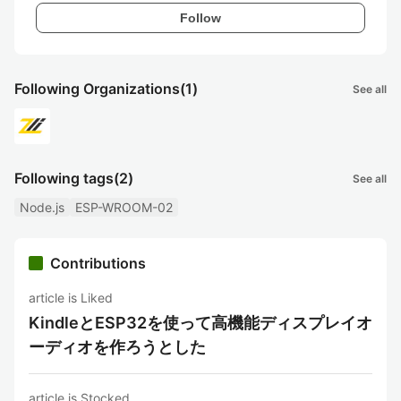
Follow
Following Organizations
(1)
See all
Following tags
(2)
See all
Node.js
ESP-WROOM-02
Contributions
article is Liked
KindleとESP32を使って高機能ディスプレイオ
ーディオを作ろうとした
article is Stocked