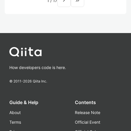
navigate_next
keyboard_double_arrow_right
1
/
17
How developers code is here.
© 2011-
2026
Qiita Inc.
Guide & Help
Contents
About
Release Note
Terms
Official Event