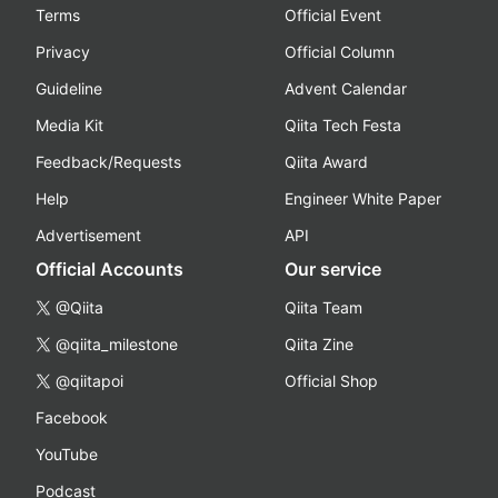
Terms
Official Event
Privacy
Official Column
Guideline
Advent Calendar
Media Kit
Qiita Tech Festa
Feedback/Requests
Qiita Award
Help
Engineer White Paper
Advertisement
API
Official Accounts
Our service
@Qiita
Qiita Team
@qiita_milestone
Qiita Zine
@qiitapoi
Official Shop
Facebook
YouTube
Podcast