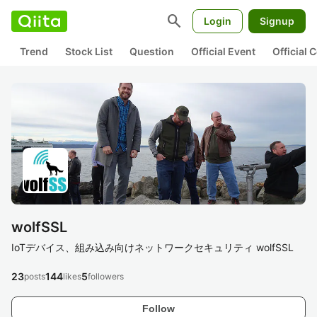
search
Login
Signup
Trend
Stock List
Question
Official Event
Official
wolfSSL
IoTデバイス、組み込み向けネットワークセキュリティ wolfSSL
23
144
5
posts
likes
followers
Follow