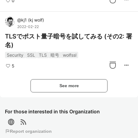
0
@
kj1
(
kj wolf
)
2022-02-22
TLSでポスト量子暗号を試してみる (その2: 署
名)
Security
SSL
TLS
暗号
wolfssl
more_horiz
5
See more
For those interested in this Organization
language
rss_feed
flag
Report organization