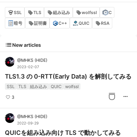
SSL
TLS
組み込み
wolfssl
C
暗号
証明書
C++
QUIC
RSA
list
New articles
@
MHKS
(
HIDE
)
2023-02-07
TLS1.3 の 0-RTT(Early Data) を解剖してみる
SSL
TLS
組み込み
QUIC
wolfssl
more_horiz
3
@
MHKS
(
HIDE
)
2022-09-29
QUICを組み込み向け TLS で動かしてみる