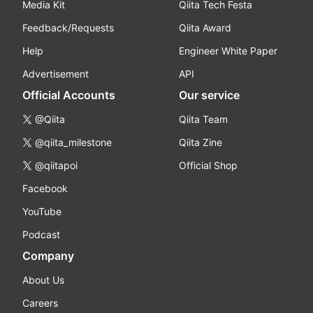
Media Kit
Qiita Tech Festa
Feedback/Requests
Qiita Award
Help
Engineer White Paper
Advertisement
API
Official Accounts
Our service
@Qiita
Qiita Team
@qiita_milestone
Qiita Zine
@qiitapoi
Official Shop
Facebook
YouTube
Podcast
Company
About Us
Careers