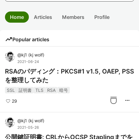
Home
Articles
Members
Profile
trending_up
Popular articles
@
kj1
(
kj wolf
)
2021-06-24
RSAのパディング：PKCS#1 v1.5, OAEP, PSS
を整理してみた
SSL
証明書
TLS
RSA
暗号
more_horiz
29
@
kj1
(
kj wolf
)
2021-05-26
公開鍵証明書: CRLからOCSP Staplingまでを