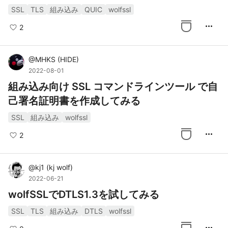
SSL
TLS
組み込み
QUIC
wolfssl
more_horiz
2
@
MHKS
(
HIDE
)
2022-08-01
組み込み向け SSL コマンドラインツール で自
己署名証明書を作成してみる
SSL
組み込み
wolfssl
more_horiz
2
@
kj1
(
kj wolf
)
2022-06-21
wolfSSLでDTLS1.3を試してみる
SSL
TLS
組み込み
DTLS
wolfssl
more_horiz