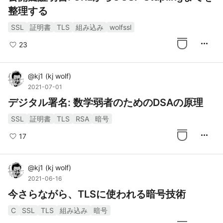
整理する
SSL
証明書
TLS
組み込み
wolfssl
more_horiz
23
@
kj1
(
kj wolf
)
2021-07-01
デジタル署名: 数学弱者のためのDSAの原理
SSL
証明書
TLS
RSA
暗号
more_horiz
17
@
kj1
(
kj wolf
)
2021-06-16
今さらながら、TLSに使われる暗号技術
C
SSL
TLS
組み込み
暗号