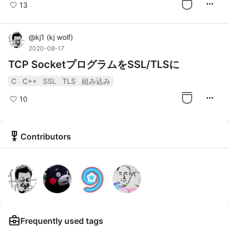
more_horiz
13
@
kj1
(
kj wolf
)
2020-08-17
TCP SocketプログラムをSSL/TLSに
C
C++
SSL
TLS
組み込み
more_horiz
10
military_tech
Contributors
business_center
Frequently used tags