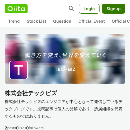
search
Login
Signup
Trend
Stock List
Question
Official Event
Official
株式会社テックビズ
株式会社テックビズのエンジニアが中心となって発信しているテ
ックブログです。投稿記事は個人の見解であり、所属組織を代表
するものではありません。
2
0
0
posts
likes
followers