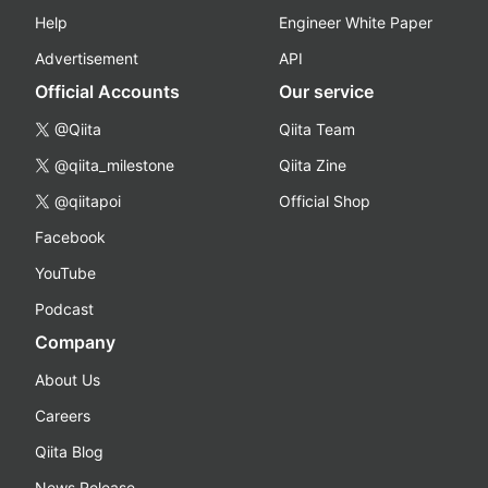
Help
Engineer White Paper
Advertisement
API
Official Accounts
Our service
@Qiita
Qiita Team
@qiita_milestone
Qiita Zine
@qiitapoi
Official Shop
Facebook
YouTube
Podcast
Company
About Us
Careers
Qiita Blog
News Release