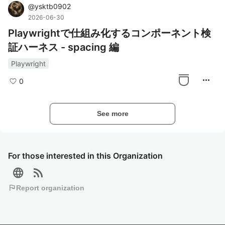
@
ysktb0902
2026-06-30
Playwrightで仕組み化するコンポーネント検
証ハーネス - spacing 編
Playwright
more_horiz
0
See more
For those interested in this Organization
language
rss_feed
flag
Report organization