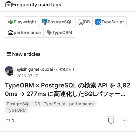
business_center
Frequently used tags
Playwright
PostgreSQL
DB
TypeScript
performance
TypeORM
list
New articles
@
isihigameKoudai
(
かめぽん
)
2026-07-17
TypeORM × PostgreSQL の検索 API を 3,92
0ms → 277ms に高速化したSQLパフォーマ
ン改善備忘録
PostgreSQL
DB
TypeScript
performance
TypeORM
more_horiz
0