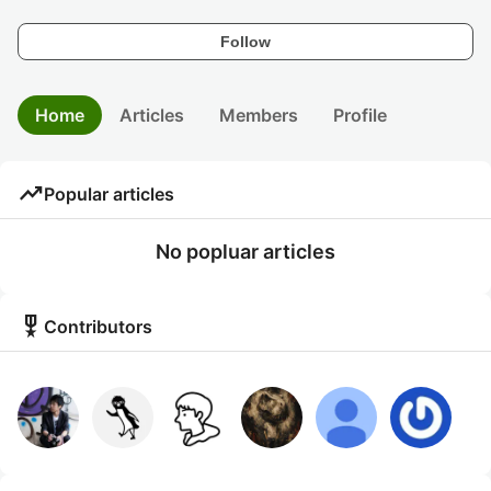
Follow
Home
Articles
Members
Profile
trending_up
Popular articles
No popluar articles
military_tech
Contributors