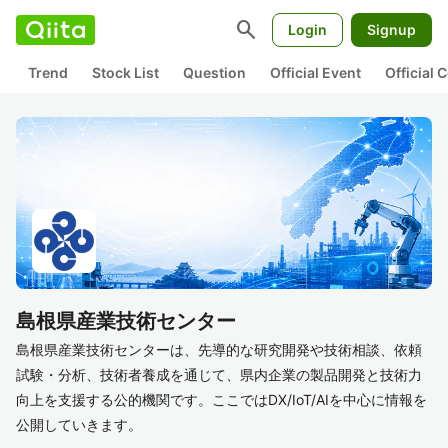
search
Login
Signup
Trend
Stock List
Question
Official Event
Official
島根県産業技術センター
島根県産業技術センターは、先導的な研究開発や技術相談、依頼
試験・分析、技術者養成を通じて、県内企業の製品開発と技術力
向上を支援する公的機関です。ここではDX/IoT/AIを中心に情報を
公開していきます。