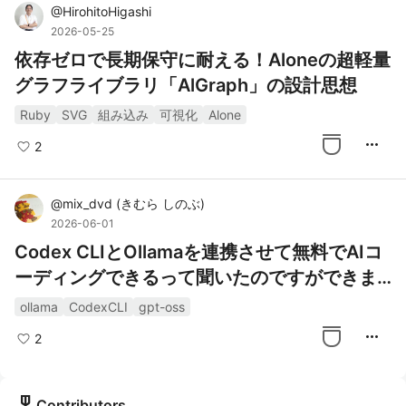
@
HirohitoHigashi
2026-05-25
依存ゼロで長期保守に耐える！Aloneの超軽量
グラフライブラリ「AlGraph」の設計思想
Ruby
SVG
組み込み
可視化
Alone
more_horiz
2
@
mix_dvd
(
きむら しのぶ
)
2026-06-01
Codex CLIとOllamaを連携させて無料でAIコ
ーディングできるって聞いたのですができま
せんでした...でも最後にはできました😊
ollama
CodexCLI
gpt-oss
more_horiz
2
military_tech
Contributors