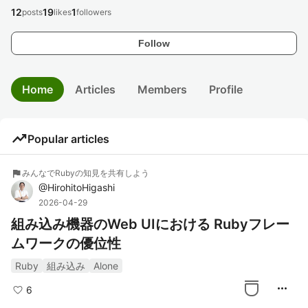
12
19
1
posts
likes
followers
Follow
Home
Articles
Members
Profile
trending_up
Popular articles
flag
みんなでRubyの知見を共有しよう
@
HirohitoHigashi
2026-04-29
組み込み機器のWeb UIにおける Rubyフレー
ムワークの優位性
Ruby
組み込み
Alone
more_horiz
6