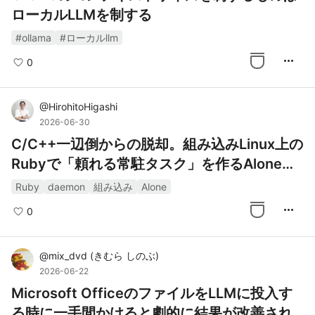
ローカルLLMを制する
#ollama
#ローカルllm
more_horiz
0
@
HirohitoHigashi
2026-06-30
C/C++一辺倒からの脱却。組み込みLinux上の
Rubyで「頼れる常駐タスク」を作るAloneワ
ーカー
Ruby
daemon
組み込み
Alone
more_horiz
0
@
mix_dvd
(
きむら しのぶ
)
2026-06-22
Microsoft OfficeのファイルをLLMに投入す
る時に一手間かけると劇的に結果が改善され