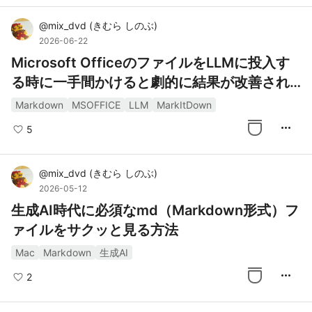
@
mix_dvd
(
きむら しのぶ
)
2026-06-22
Microsoft OfficeのファイルをLLMに投入す
る時に一手間かけると劇的に結果が改善され
るので、その一手間を記事にしてみました
Markdown
MSOFFICE
LLM
MarkItDown
more_horiz
5
@
mix_dvd
(
きむら しのぶ
)
2026-05-12
生成AI時代に必須なmd（Markdown形式）フ
ァイルをサクッと見る方法
Mac
Markdown
生成AI
more_horiz
2