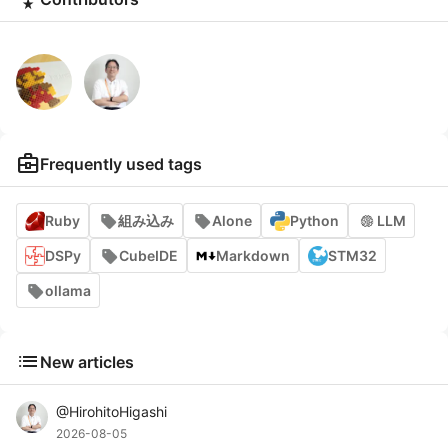
business_center
Frequently used tags
Ruby
組み込み
Alone
Python
LLM
DSPy
CubeIDE
Markdown
STM32
ollama
list
New articles
@
HirohitoHigashi
2026-08-05