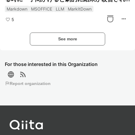
るので、その一手間を記事にしてみました
Markdown
MSOFFICE
LLM
MarkItDown
more_horiz
5
See more
For those interested in this Organization
language
rss_feed
flag
Report organization