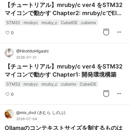
【チュートリアル】mruby/c ver4 をSTM32
マイコンで動かす Chapter2: mruby/cでElCh
ika（えるちか）
STM32
mrubyc
mruby_c
CubeIDE
cubemx
more_horiz
0
@
HirohitoHigashi
2026-07-31
【チュートリアル】mruby/c ver4 をSTM32
マイコンで動かす Chapter1: 開発環境構築
STM32
mrubyc
mruby_c
cubemx
CubeIDE
more_horiz
0
@
mix_dvd
(
きむら しのぶ
)
2026-07-04
Ollamaのコンテキストサイズを制するものは