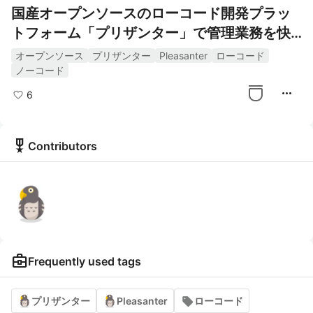
国産オープンソースのローコード開発プラッ
トフォーム「プリザンター」で管理業務を快
適に
オープンソース
プリザンター
Pleasanter
ローコード
ノーコード
more_horiz
6
military_tech
Contributors
business_center
Frequently used tags
プリザンター
Pleasanter
ローコード