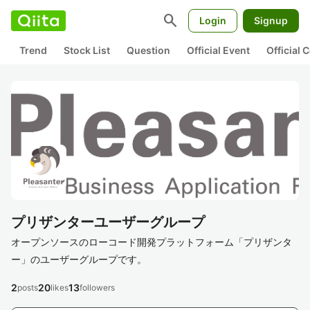
search
Login
Signup
Trend
Stock List
Question
Official Event
Official
プリザンターユーザーグループ
オープンソースのローコード開発プラットフォーム「プリザンタ
ー」のユーザーグループです。
2
20
13
posts
likes
followers