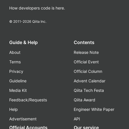
How developers code is here.
© 2011-
2026
Qiita Inc.
Guide & Help
Contents
About
Release Note
Terms
Official Event
Privacy
Official Column
Guideline
Advent Calendar
Media Kit
Qiita Tech Festa
Feedback/Requests
Qiita Award
Help
Engineer White Paper
Advertisement
API
Official Accounts
Our service