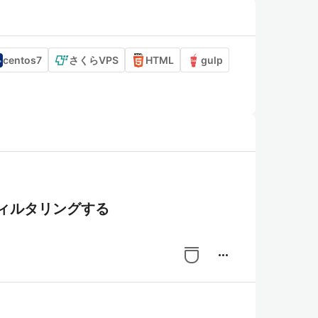
centos7
さくらVPS
HTML
gulp
をフィルタリングする
more_horiz