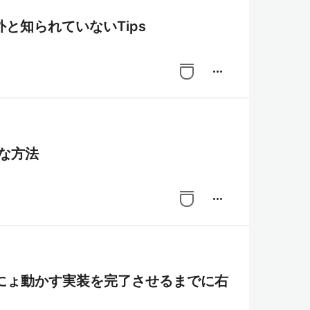
と知られていないTips
more_horiz
単な方法
more_horiz
ぐにょ動かす実装を完了させるまでに右