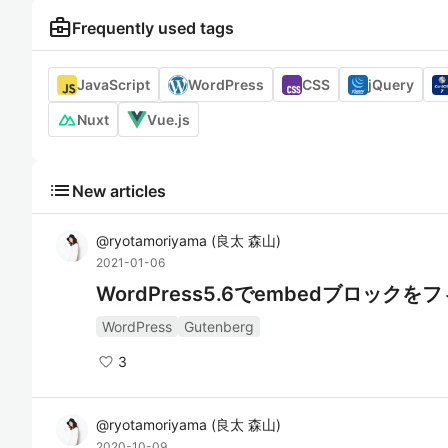
business_center
Frequently used tags
JavaScript
WordPress
CSS
jQuery
Nuxt
Vue.js
list
New articles
@
ryotamoriyama
(
良太 森山
)
2021-01-06
WordPress5.6でembedブロック
WordPress
Gutenberg
3
@
ryotamoriyama
(
良太 森山
)
2020-10-09