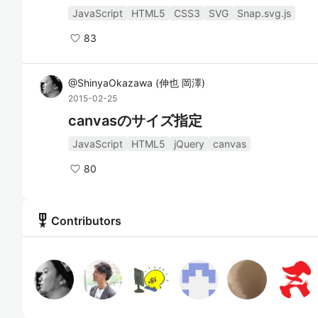
JavaScript
HTML5
CSS3
SVG
Snap.svg.js
83
@
ShinyaOkazawa
(
伸也 岡澤
)
2015-02-25
canvasのサイズ指定
JavaScript
HTML5
jQuery
canvas
80
military_tech
Contributors