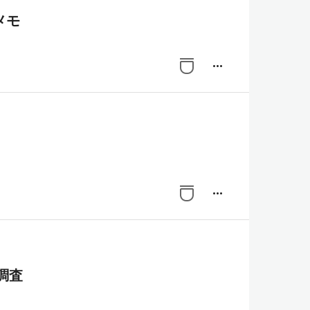
のメモ
more_horiz
more_horiz
調査