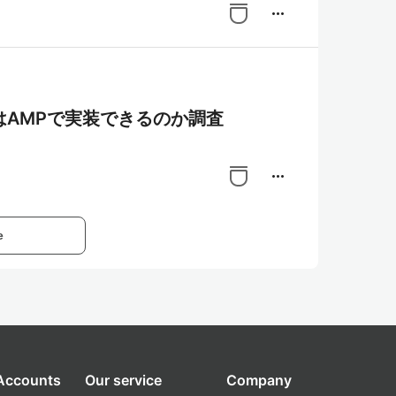
more_horiz
AMPで実装できるのか調査
more_horiz
e
 Accounts
Our service
Company