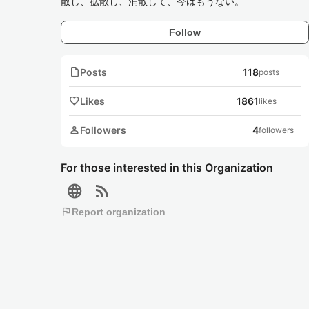
散し、拡散し、消散して、今はもうない。
Follow
note
Posts
118
posts
favorite
Likes
1861
likes
person
Followers
4
followers
For those interested in this Organization
language
rss_feed
flag
Report organization