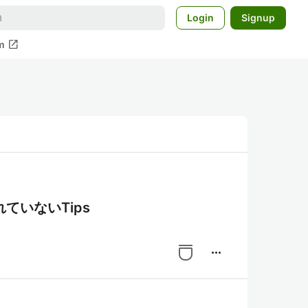
Login
Signup
open_in_new
m
ていないTips
more_horiz