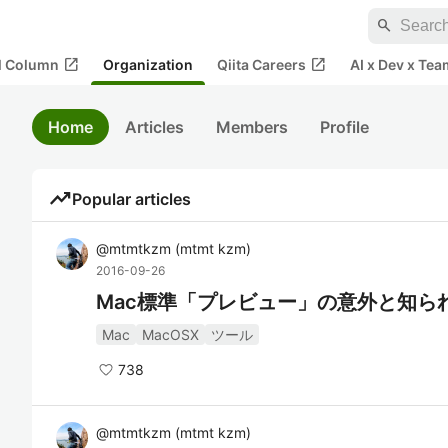
search
open_in_new
open_in_new
al Column
Organization
Qiita Careers
AI x Dev x Tea
Home
Articles
Members
Profile
trending_up
Popular articles
@
mtmtkzm
(
mtmt kzm
)
2016-09-26
Mac標準「プレビュー」の意外と知られ
Mac
MacOSX
ツール
738
@
mtmtkzm
(
mtmt kzm
)