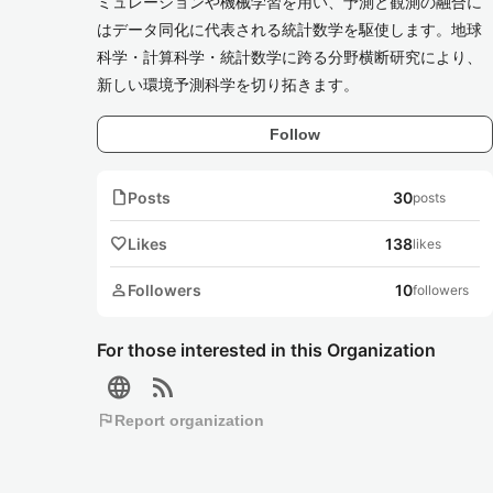
ミュレーションや機械学習を用い、予測と観測の融合に
はデータ同化に代表される統計数学を駆使します。地球
科学・計算科学・統計数学に跨る分野横断研究により、
新しい環境予測科学を切り拓きます。
Follow
note
Posts
30
posts
favorite
Likes
138
likes
person
Followers
10
followers
For those interested in this Organization
language
rss_feed
flag
Report organization