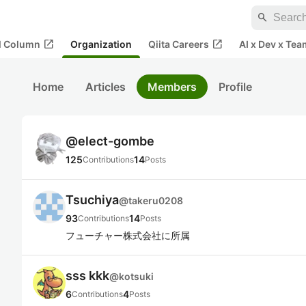
search
open_in_new
open_in_new
al Column
Organization
Qiita Careers
AI x Dev x Tea
Home
Articles
Members
Profile
@
elect-gombe
125
14
Contributions
Posts
Tsuchiya
@
takeru0208
93
14
Contributions
Posts
フューチャー株式会社に所属
sss kkk
@
kotsuki
6
4
Contributions
Posts