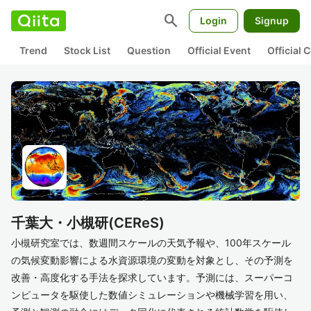
search
Login
Signup
Trend
Stock List
Question
Official Event
Official
千葉大・小槻研(CEReS)
小槻研究室では、数週間スケールの天気予報や、100年スケール
の気候変動影響による水資源環境の変動を対象とし、その予測を
改善・高度化する手法を探求しています。予測には、スーパーコ
ンピュータを駆使した数値シミュレーションや機械学習を用い、