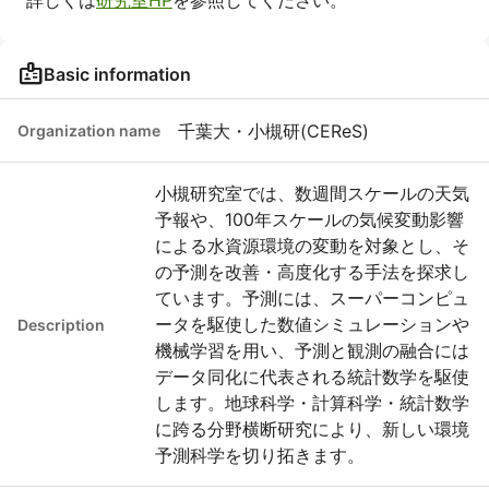
詳しくは
研究室HP
を参照してください。
badge
Basic information
千葉大・小槻研(CEReS)
Organization name
小槻研究室では、数週間スケールの天気
予報や、100年スケールの気候変動影響
による水資源環境の変動を対象とし、そ
の予測を改善・高度化する手法を探求し
ています。予測には、スーパーコンピュ
ータを駆使した数値シミュレーションや
Description
機械学習を用い、予測と観測の融合には
データ同化に代表される統計数学を駆使
します。地球科学・計算科学・統計数学
に跨る分野横断研究により、新しい環境
予測科学を切り拓きます。