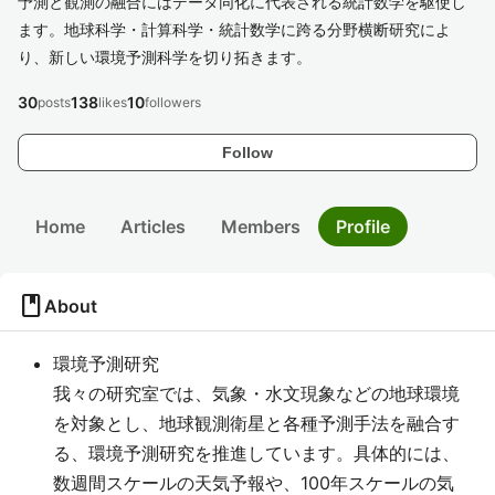
予測と観測の融合にはデータ同化に代表される統計数学を駆使し
ます。地球科学・計算科学・統計数学に跨る分野横断研究によ
り、新しい環境予測科学を切り拓きます。
30
138
10
posts
likes
followers
Follow
Home
Articles
Members
Profile
book
About
環境予測研究
我々の研究室では、気象・水文現象などの地球環境
を対象とし、地球観測衛星と各種予測手法を融合す
る、環境予測研究を推進しています。具体的には、
数週間スケールの天気予報や、100年スケールの気