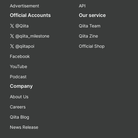
Advertisement
API
Official Accounts
Our service
@Qiita
Qiita Team
@qiita_milestone
Qiita Zine
@qiitapoi
Official Shop
Facebook
YouTube
Podcast
Company
About Us
Careers
Qiita Blog
News Release