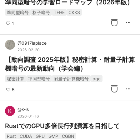
準同型暗号の学習ロードマップ（2026年版）
準同型暗号
格子暗号
TFHE
CKKS
more_horiz
1
@
0917laplace
2026-02-20
【動向調査 2025年版】秘密計算・耐量子計算
機暗号の最新動向（学会編）
秘密計算
準同型暗号
耐量子計算機暗号
pqc
more_horiz
5
@
k-is
2026-01-16
RustでのGPU多倍長行列演算を目指して
Rust
CUDA
GPU
GMP
CGBN