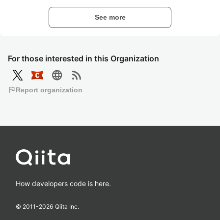
See more
For those interested in this Organization
language
rss_feed
flag
Report organization
How developers code is here.
© 2011-
2026
Qiita Inc.