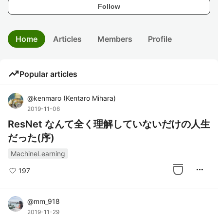
Follow
Home
Articles
Members
Profile
trending_up
Popular articles
@
kenmaro
(
Kentaro Mihara
)
2019-11-06
ResNet なんて全く理解していないだけの人生
だった(序)
MachineLearning
more_horiz
197
@
mm_918
2019-11-29