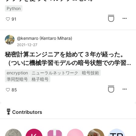
Python
more_horiz
91
@
kenmaro
(
Kentaro Mihara
)
2021-12-27
秘密計算エンジニアを始めて３年が経った。
（ついに機械学習モデルの暗号状態での学習
について言及します。）
encryption
ニューラルネットワーク
暗号技術
準同型暗号
格子暗号
more_horiz
85
military_tech
Contributors