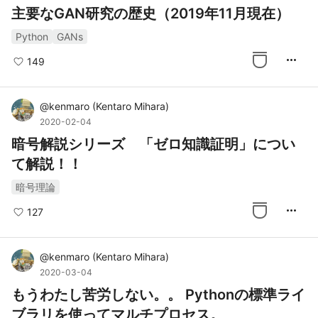
主要なGAN研究の歴史（2019年11月現在）
Python
GANs
more_horiz
149
@
kenmaro
(
Kentaro Mihara
)
2020-02-04
暗号解説シリーズ 「ゼロ知識証明」につい
て解説！！
暗号理論
more_horiz
127
@
kenmaro
(
Kentaro Mihara
)
2020-03-04
もうわたし苦労しない。。 Pythonの標準ライ
ブラリを使ってマルチプロセス。