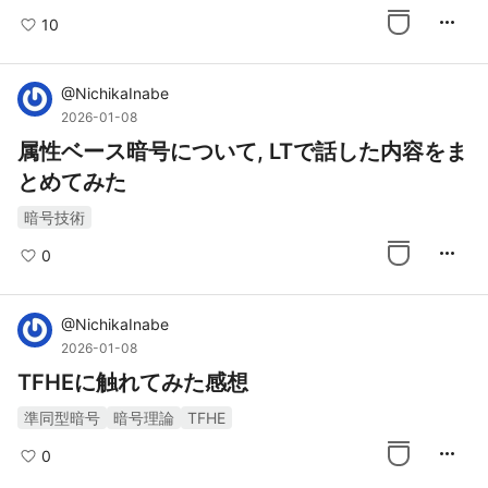
more_horiz
10
@
NichikaInabe
2026-01-08
属性ベース暗号について, LTで話した内容をま
とめてみた
暗号技術
more_horiz
0
@
NichikaInabe
2026-01-08
TFHEに触れてみた感想
準同型暗号
暗号理論
TFHE
more_horiz
0