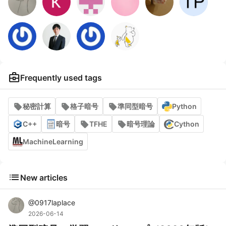
business_center
Frequently used tags
秘密計算
格子暗号
準同型暗号
Python
C++
暗号
TFHE
暗号理論
Cython
MachineLearning
list
New articles
@
0917laplace
2026-06-14