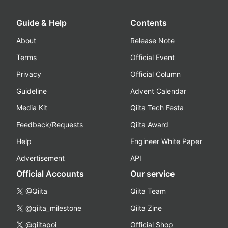
Guide & Help
Contents
About
Release Note
Terms
Official Event
Privacy
Official Column
Guideline
Advent Calendar
Media Kit
Qiita Tech Festa
Feedback/Requests
Qiita Award
Help
Engineer White Paper
Advertisement
API
Official Accounts
Our service
@Qiita
Qiita Team
@qiita_milestone
Qiita Zine
@qiitapoi
Official Shop