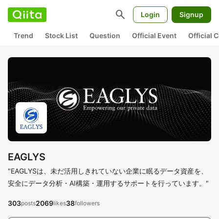
search
Login
Signup
Trend
Stock List
Question
Official Event
Official
EAGLYS
"EAGLYSは、未だ活用しきれていない企業に眠るデータ資産を、
安全にデータ分析・AI構築・運用するサポートを行っています。"
303
2069
38
posts
likes
followers