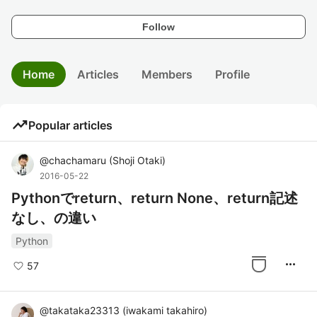
Follow
Home
Articles
Members
Profile
trending_up
Popular articles
@
chachamaru
(
Shoji Otaki
)
2016-05-22
Pythonでreturn、return None、return記述
なし、の違い
Python
more_horiz
57
@
takataka23313
(
iwakami takahiro
)