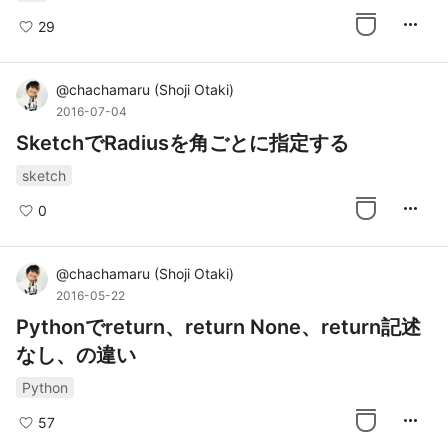
more_horiz
29
@
chachamaru
(
Shoji Otaki
)
2016-07-04
SketchでRadiusを角ごとに指定する
sketch
more_horiz
0
@
chachamaru
(
Shoji Otaki
)
2016-05-22
Pythonでreturn、return None、return記述
なし、の違い
Python
more_horiz
57