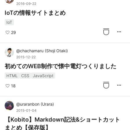
2016-09-22
IoTの情報サイトまとめ
IoT
more_horiz
29
@
chachamaru
(
Shoji Otaki
)
2015-12-22
初めてのWEB制作で懐中電灯つくりました
HTML
CSS
JavaScript
more_horiz
18
@
uraranbon
(
Urara
)
2015-01-04
【Kobito】Markdown記法&ショートカット
まとめ【保存版】