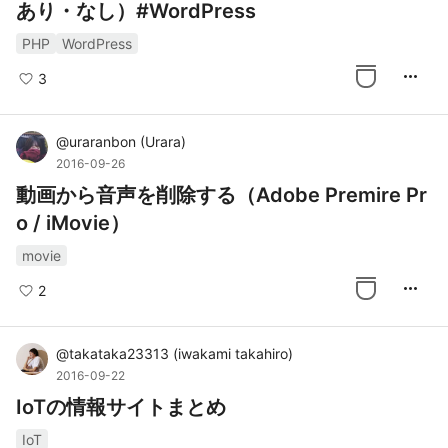
あり・なし）#WordPress
PHP
WordPress
more_horiz
3
@
uraranbon
(
Urara
)
2016-09-26
動画から音声を削除する（Adobe Premire Pr
o / iMovie）
movie
more_horiz
2
@
takataka23313
(
iwakami takahiro
)
2016-09-22
IoTの情報サイトまとめ
IoT