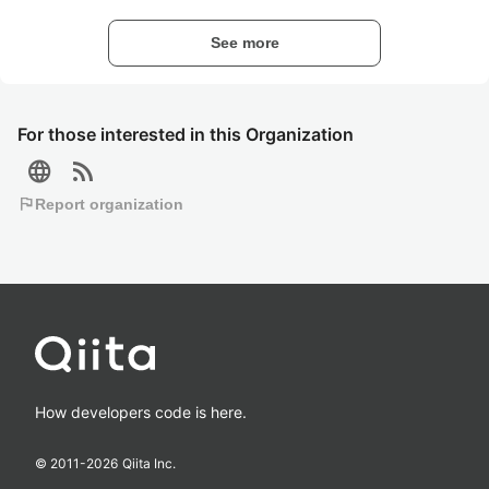
See more
For those interested in this Organization
language
rss_feed
flag
Report organization
How developers code is here.
© 2011-
2026
Qiita Inc.