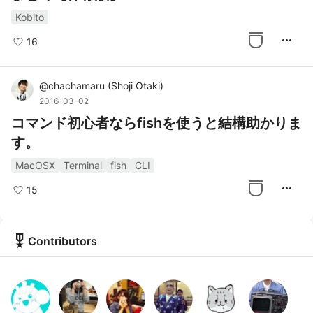
Kobito
more_horiz
16
@
chachamaru
(
Shoji Otaki
)
2016-03-02
コマンド初心者ならfishを使うと結構助かりま
す。
MacOSX
Terminal
fish
CLI
more_horiz
15
military_tech
Contributors