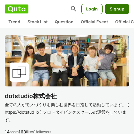
search
Login
Signup
Trend
Stock List
Question
Official Event
Official
dotstudio株式会社
全ての人がモノづくりを楽しむ世界を目指して活動しています。 (
https://dotstud.io ) プロトタイピングスクールの運営をしていま
す。
14
163
1
posts
likes
followers