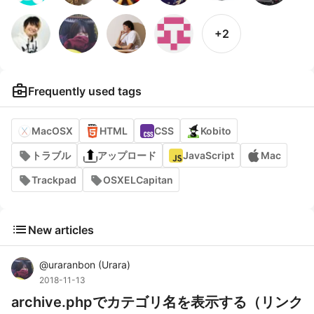
+2
business_center
Frequently used tags
MacOSX
HTML
CSS
Kobito
トラブル
アップロード
JavaScript
Mac
Trackpad
OSXELCapitan
list
New articles
@
uraranbon
(
Urara
)
2018-11-13
archive.phpでカテゴリ名を表示する（リンク