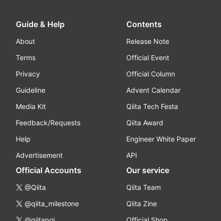
Guide & Help
Contents
About
Release Note
Terms
Official Event
Privacy
Official Column
Guideline
Advent Calendar
Media Kit
Qiita Tech Festa
Feedback/Requests
Qiita Award
Help
Engineer White Paper
Advertisement
API
Official Accounts
Our service
@Qiita
Qiita Team
@qiita_milestone
Qiita Zine
@qiitapoi
Official Shop