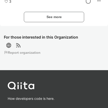
more_horiz
3
See more
For those interested in this Organization
language
rss_feed
flag
Report organization
How developers code is here.