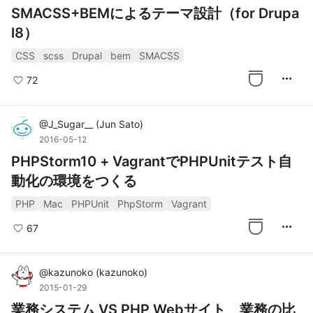
SMACSS+BEMによるテーマ設計（for Drupa
l8）
CSS
scss
Drupal
bem
SMACSS
more_horiz
72
@
J_Sugar__
(
Jun Sato
)
2016-05-12
PHPStorm10 + VagrantでPHPUnitテスト自
動化の環境をつくる
PHP
Mac
PHPUnit
PhpStorm
Vagrant
more_horiz
67
@
kazunoko
(
kazunoko
)
2015-01-29
業務システム VS PHP Webサイト 業務の比