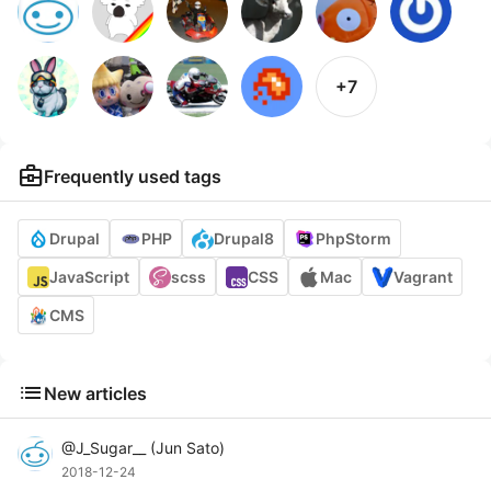
+7
business_center
Frequently used tags
Drupal
PHP
Drupal8
PhpStorm
JavaScript
scss
CSS
Mac
Vagrant
CMS
list
New articles
@
J_Sugar__
(
Jun Sato
)
2018-12-24