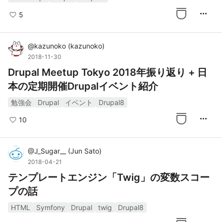
more_horiz
5
@
kazunoko
(
kazunoko
)
2018-11-30
Drupal Meetup Tokyo 2018年振り返り + 日
本の定期開催Drupalイベント紹介
勉強会
Drupal
イベント
Drupal8
more_horiz
10
@
J_Sugar__
(
Jun Sato
)
2018-04-21
テンプレートエンジン「Twig」の変数スコー
プの話
HTML
Symfony
Drupal
twig
Drupal8