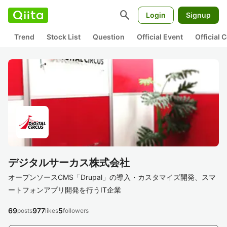
search
Login
Signup
Trend
Stock List
Question
Official Event
Official
デジタルサーカス株式会社
オープンソースCMS「Drupal」の導入・カスタマイズ開発、スマ
ートフォンアプリ開発を行うIT企業
69
977
5
posts
likes
followers