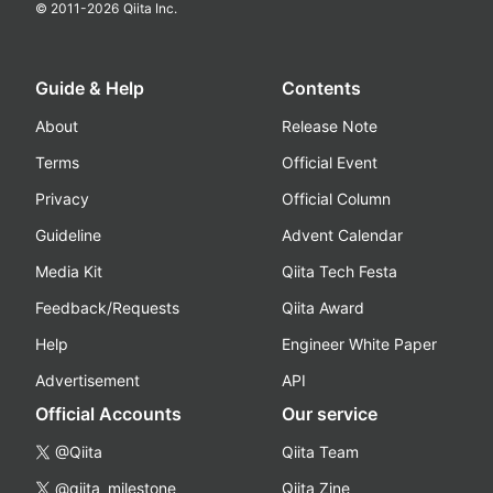
© 2011-
2026
Qiita Inc.
Guide & Help
Contents
About
Release Note
Terms
Official Event
Privacy
Official Column
Guideline
Advent Calendar
Media Kit
Qiita Tech Festa
Feedback/Requests
Qiita Award
Help
Engineer White Paper
Advertisement
API
Official Accounts
Our service
@Qiita
Qiita Team
@qiita_milestone
Qiita Zine