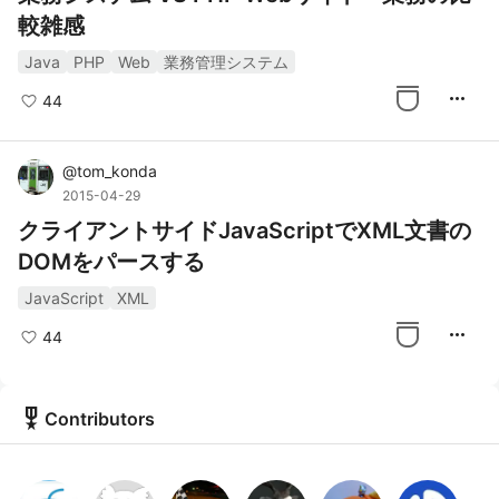
較雑感
Java
PHP
Web
業務管理システム
more_horiz
44
@
tom_konda
2015-04-29
クライアントサイドJavaScriptでXML文書の
DOMをパースする
JavaScript
XML
more_horiz
44
military_tech
Contributors