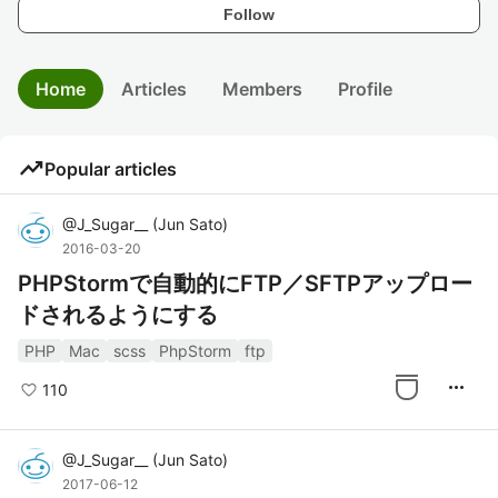
Follow
Home
Articles
Members
Profile
trending_up
Popular articles
@
J_Sugar__
(
Jun Sato
)
2016-03-20
PHPStormで自動的にFTP／SFTPアップロー
ドされるようにする
PHP
Mac
scss
PhpStorm
ftp
more_horiz
110
@
J_Sugar__
(
Jun Sato
)
2017-06-12