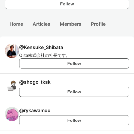
Follow
Home
Articles
Members
Profile
@
Kensuke_Shibata
Qiita株式会社の社長です。
Follow
@
shogo_tksk
Follow
@
rykawamuu
Follow