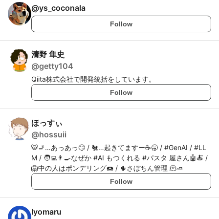
@
ys_coconala
Follow
清野 隼史
@
getty104
Qiita株式会社で開発統括をしています。
Follow
ほっすぃ
@
hossuii
🐯🚬…あっあっ🙄 / 🐔…起きてますー☕️🥱 / #GenAI / #LL
M / 🧑‍💻👨‍🍳なぜか #AI もつくれる #パスタ 屋さん🤖🍝 /
🦁中の人はポンデリング🍩 / 🌵さぼちん管理 🫠🧈
Follow
Iyomaru