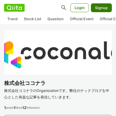
search
Login
Signup
Trend
Stock List
Question
Official Event
Official
株式会社ココナラ
株式会社ココナラのOrganizationです。弊社のテックブログを中
心とした有益な記事を発信していきます。
1
1
12
posts
likes
followers