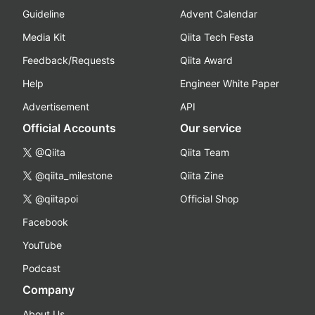
Guideline
Advent Calendar
Media Kit
Qiita Tech Festa
Feedback/Requests
Qiita Award
Help
Engineer White Paper
Advertisement
API
Official Accounts
Our service
@Qiita
Qiita Team
@qiita_milestone
Qiita Zine
@qiitapoi
Official Shop
Facebook
YouTube
Podcast
Company
About Us