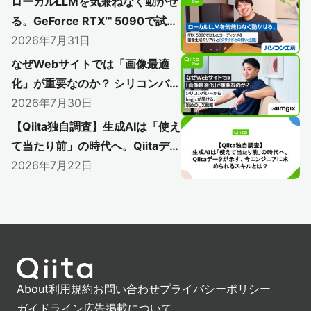
ローカルLLMを気兼ねなく動かせ
る。GeForce RTX™ 5090で試し
たコーディングと＆画像生成のリ
2026年7月31日
アルと「クラウドとの賢い分担」
なぜWebサイトでは「画像最適
化」が重要なのか？ シリコンバレ
ーからImgixが届ける、攻めのUX
2026年7月30日
戦略
【Qiita独自調査】生成AIは「使え
て当たり前」の時代へ。Qiitaデー
タが示す、今エンジニアに求めら
2026年7月22日
れるスキルとは？
About
利用規約
お問い合わせ
プライバシーポリシー
ガイドライン
広告掲載について