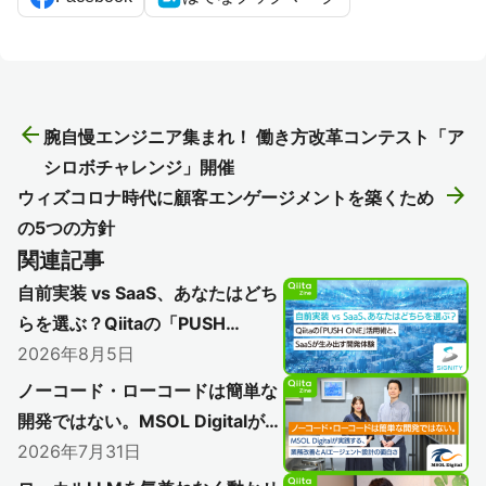
arrow_back
腕自慢エンジニア集まれ！ 働き方改革コンテスト「ア
シロボチャレンジ」開催
arrow_forward
ウィズコロナ時代に顧客エンゲージメントを築くため
の5つの方針
関連記事
自前実装 vs SaaS、あなたはどち
らを選ぶ？Qiitaの「PUSH
ONE」活用術と、SaaSが生み出
2026年8月5日
す開発体験
ノーコード・ローコードは簡単な
開発ではない。MSOL Digitalが実
践する、業務改善とAIエージェン
2026年7月31日
ト設計の面白さ