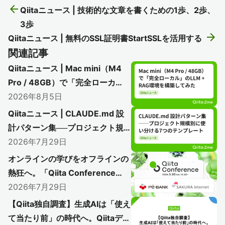
arrow_back
Qiitaニュース | 技術的な文章を書くための1歩、2歩、
3歩
arrow_forward
Qiitaニュース | 無料のSSL証明書StartSSLを活用する
関連記事
Qiitaニュース | Mac mini（M4
Pro / 48GB）で「完全ローカ
ル」のLLM + RAG環境を構築し
2026年8月5日
てみた
Qiitaニュース | CLAUDE.md 設
計パターン集──プロジェクト規
模別に使い分ける7つのテンプレ
2026年7月29日
ート
オンラインの学びをオフラインの
熱狂へ。「Qiita Conference
2026」で初のアフターイベント
2026年7月29日
開催レポート
【Qiita独自調査】生成AIは「使え
〜AI時代のエンジニアリングを語り尽く
て当たり前」の時代へ。Qiitaデー