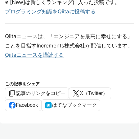
※ [New]は新しくランキングに入った投稿です。
プログラミング知識をQiitaに投稿する
Qiitaニュースは、「エンジニアを最高に幸せにする」
ことを目指すIncrements株式会社が配信しています。
Qiitaニュースを購読する
この記事をシェア
content_copy
記事のリンクをコピー
X（Twitter）
Facebook
はてなブックマーク