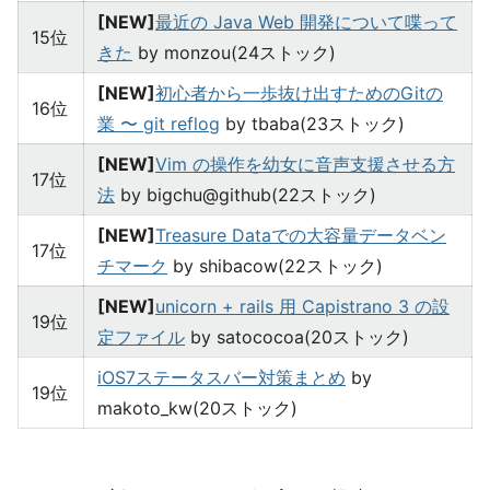
[NEW]
最近の Java Web 開発について喋って
15位
きた
by monzou(24ストック)
[NEW]
初心者から一歩抜け出すためのGitの
16位
業 〜 git reflog
by tbaba(23ストック)
[NEW]
Vim の操作を幼女に音声支援させる方
17位
法
by bigchu@github(22ストック)
[NEW]
Treasure Dataでの大容量データベン
17位
チマーク
by shibacow(22ストック)
[NEW]
unicorn + rails 用 Capistrano 3 の設
19位
定ファイル
by satococoa(20ストック)
iOS7ステータスバー対策まとめ
by
19位
makoto_kw(20ストック)