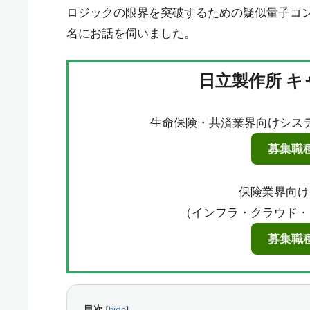
ロジックの限界を突破するための疑似量子コ
名にお話を伺いました。
日立製作所 
生命保険・共済業界向けシス
募集職
保険業界向け
（インフラ・クラウド・
募集職
目次
[
hide
]