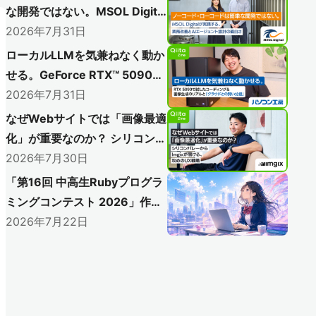
な開発ではない。MSOL Digital
が実践する、業務改善とAIエー
2026年7月31日
ジェント設計の面白さ
ローカルLLMを気兼ねなく動か
せる。GeForce RTX™ 5090で
試したコーディングと＆画像生
2026年7月31日
成のリアルと「クラウドとの賢
なぜWebサイトでは「画像最適
い分担」
化」が重要なのか？ シリコンバ
レーからImgixが届ける、攻め
2026年7月30日
のUX戦略
「第16回 中高生Rubyプログラ
ミングコンテスト 2026」作品
募集開始！
2026年7月22日