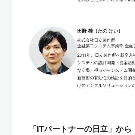
田野 桂（たの けい）
株式会社日立製作所
金融第二システム事業部 金融
2011年、日立製作所へ新卒
システムの設計開発・提案活
な立場・視点からシステム開
新技術の有効性の検証を目的と
けのデジタルソリューション
「ITパートナーの日立」か