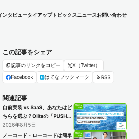
インタビュー
タイアップ
トピックス
ニュース
お問い合わせ
この記事をシェア
content_copy
記事のリンクをコピー
X（Twitter）
rss_feed
RSS
Facebook
はてなブックマーク
関連記事
自前実装 vs SaaS、あなたはど
ちらを選ぶ？Qiitaの「PUSH
ONE」活用術と、SaaSが生み
2026年8月5日
出す開発体験
ノーコード・ローコードは簡単