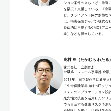
ション案件の立ち上げ・推進
を幅広く支援している。IT企
ど、クライアント内の多様な
は、損害保険ジャパン株式会
疑似的に再現するCMOSアニ
業）などを担当している。
高村 亘（たかむら わたる
株式会社日立製作所
金融第二システム事業部 金融
2013年、日立製作所に新卒
て生命保険業界向けのITソリ
ステムのアプリケーション設計
最先端の技術を活用したソリ
でも言及する健康リスク予測
を経験した後に、現在は生命