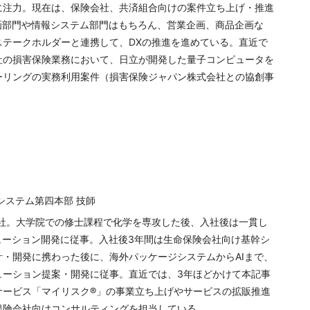
に注力。現在は、保険会社、共済組合向けの案件立ち上げ・推進
画部門や情報システム部門はもちろん、営業企画、商品企画な
ステークホルダーと連携して、DXの推進を進めている。直近で
社の損害保険業務において、日立が開発した量子コンピュータを
ーリングの実務利用案件（損害保険ジャパン株式会社との協創事
）
システム第四本部 技師
入社。大学院での修士課程で化学を専攻した後、入社後は一貫し
ューション開発に従事。入社後3年間は生命保険会社向け基幹シ
・開発に携わった後に、海外パッケージシステムからAIまで、
ューション提案・開発に従事。直近では、3年ほどかけて本記事
サービス「マイリスク®」の事業立ち上げやサービスの拡販推進
保険会社向けコンサルティングを担当している。