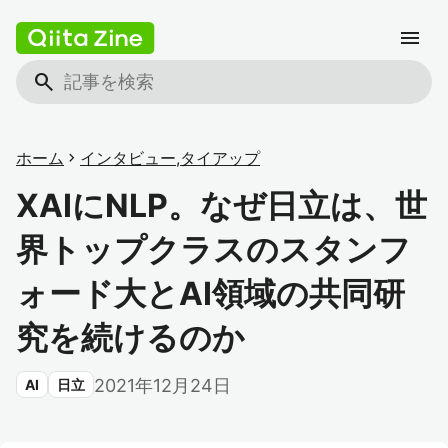
menu
search
ホーム
chevron_right
インタビュー
,
タイアップ
XAIにNLP。なぜ日立は、世
界トップクラスのスタンフ
ォード大とAI領域の共同研
究を続けるのか
2021年12月24日
AI
日立