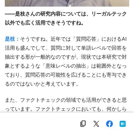
――是枝さんの研究内容については、リーガルテック
以外でも広く活用できそうですね。
是枝：
そうですね。近年では「質問応答」におけるAI
活用も盛んでして、質問に対して単語レベルで回答を
抽出する形が一般的なのですが、現状では本研究で対
象とするような「意味レベルの抽出」は範囲外となっ
ており、質問応答の可能性を広げることにも寄与でき
るのではないかと考えています。
また、ファクトチェックの領域でも活用ができると思
っています。ファクトチェックにおいても、何かしら
の主張と文章が与えられていて、それに対する結果と
content_copy
して主張が正確か誤りか、もしくは判断不能かを返す