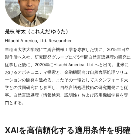
是枝 祐太（これえだ ゆうた）
Hitachi America, Ltd. Researcher
早稲田大学大学院にて総合機械工学を専攻した後に、2015年日立
製作所へ入社。研究開発グループにて5年間自然言語処理の研究に
従事した後に、2020年にHitachi America, Ltd.へと出向。北米に
おけるオポチュニティ探索と、金融機関向け自然言語処理ソリュ
ーションの開発を進める。またその一環としてスタンフォード大
学との共同研究にも参画し、自然言語処理技術の研究開発にも従
事。自然言語処理（情報検索、説明性）および応用機械学習を専
門とする。
XAIを高信頼化する適用条件を明確