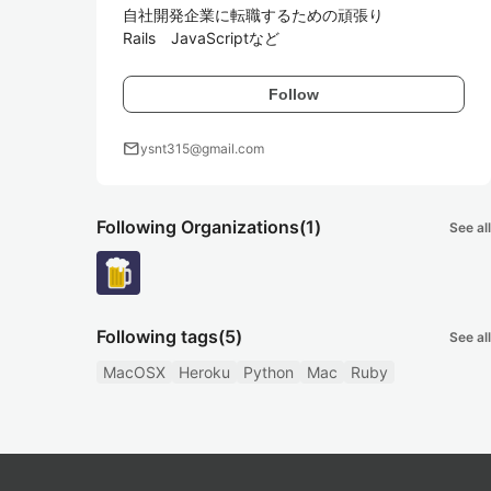
自社開発企業に転職するための頑張り

Rails　JavaScriptなど
Follow
mail
ysnt315@gmail.com
Following Organizations
(1)
See all
Following tags
(5)
See all
MacOSX
Heroku
Python
Mac
Ruby