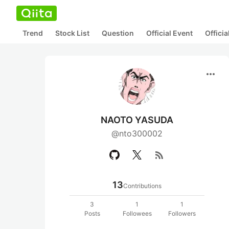
Trend
Stock List
Question
Official Event
Offici
more_horiz
NAOTO YASUDA
@nto300002
rss_feed
13
Contributions
3
1
1
Posts
Followees
Followers