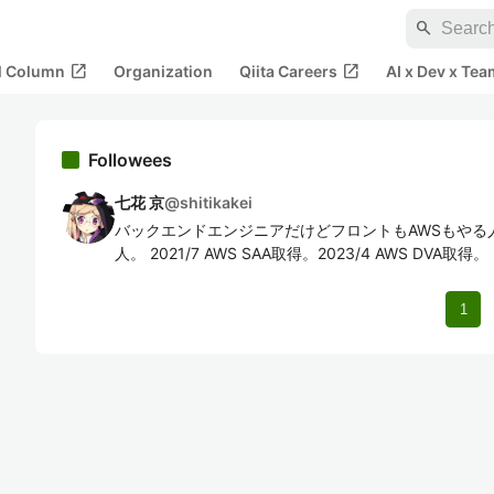
search
open_in_new
open_in_new
al Column
Organization
Qiita Careers
AI x Dev x Tea
Followees
七花 京
@
shitikakei
バックエンドエンジニアだけどフロントもAWSもやる
人。 2021/7 AWS SAA取得。2023/4 AWS DVA取得。
1