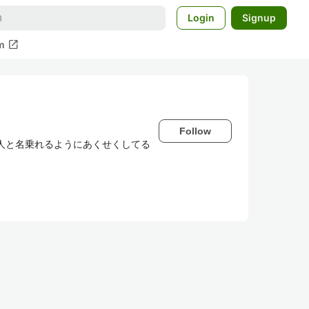
Login
Signup
open_in_new
m
Follow
人と名乗れるようにあくせくしてる