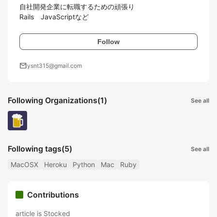
自社開発企業に転職するための頑張り

Rails　JavaScriptなど
Follow
mail
ysnt315@gmail.com
Following Organizations
(1)
See all
Following tags
(5)
See all
MacOSX
Heroku
Python
Mac
Ruby
Contributions
article is Stocked