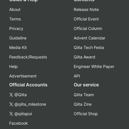
About
Release Note
Terms
Official Event
Privacy
Official Column
Guideline
Advent Calendar
Media Kit
Qiita Tech Festa
Feedback/Requests
Qiita Award
Help
Engineer White Paper
Advertisement
API
Official Accounts
Our service
@Qiita
Qiita Team
@qiita_milestone
Qiita Zine
@qiitapoi
Official Shop
Facebook