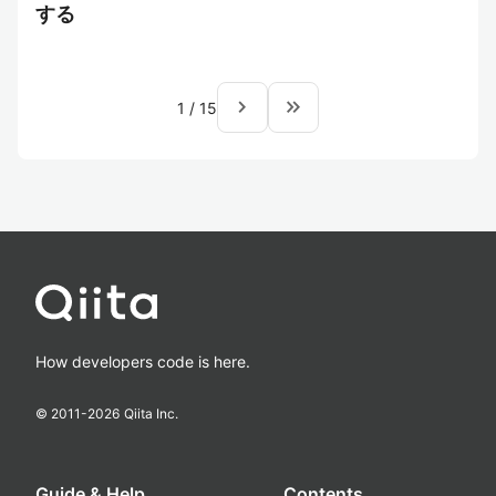
する
navigate_next
keyboard_double_arrow_right
1
/
15
How developers code is here.
© 2011-
2026
Qiita Inc.
Guide & Help
Contents