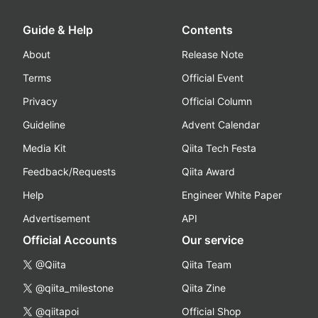
Guide & Help
Contents
About
Release Note
Terms
Official Event
Privacy
Official Column
Guideline
Advent Calendar
Media Kit
Qiita Tech Festa
Feedback/Requests
Qiita Award
Help
Engineer White Paper
Advertisement
API
Official Accounts
Our service
@Qiita
Qiita Team
@qiita_milestone
Qiita Zine
@qiitapoi
Official Shop