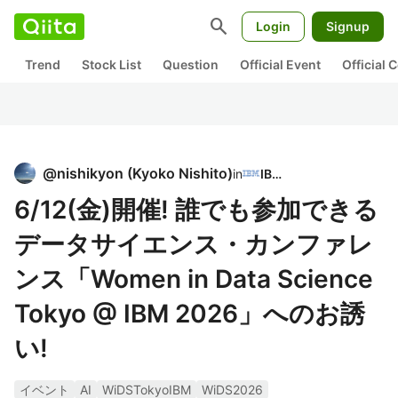
search
Login
Signup
Trend
Stock List
Question
Official Event
Official
@
nishikyon
(
Kyoko Nishito
)
in
IBM
6/12(金)開催! 誰でも参加できる
データサイエンス・カンファレ
ンス「Women in Data Science
Tokyo @ IBM 2026」へのお誘
い!
イベント
AI
WiDSTokyoIBM
WiDS2026