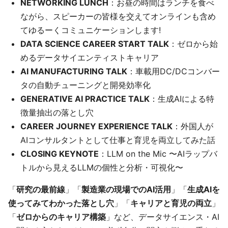
NETWORKING LUNCH
：お昼の時間はランチを食べ
ながら、スピーカーの皆様を交えてオンラインも含め
てゆるーくコミュニケーションします!
DATA SCIENCE CAREER START TALK
：ゼロから始
めるデータサイエンティストキャリア
AI MANUFACTURING TALK
：車載用DC/DCコンバー
タの自動チューニングと開発効率化
GENERATIVE AI PRACTICE TALK
：生成AIによる特
徴量抽出の落とし穴
CAREER JOURNEY EXPERIENCE TALK
：外国人が
AIコンサルタントとして仕事と育児を両立してみた話
CLOSING KEYNOTE
：LLM on the Mic 〜AIラップバ
トルから見えるLLMの個性と分析・可視化〜
「
研究の最前線
」「
製造業の現場でのAI活用
」「
生成AIを
使ってみてわかった落とし穴
」「
キャリアと育児の両立
」
「
ゼロからのキャリア構築
」など、データサイエンス・AI