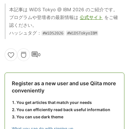
本記事は WiDS Tokyo @ IBM 2026 のご紹介です。
プログラムや登壇者の最新情報は
公式サイト
をご確
認ください。
ハッシュタグ：
#WiDS2026
#WiDSTokyoIBM
comment
0
Register as a new user and use Qiita more
conveniently
You get articles that match your needs
You can efficiently read back useful information
You can use dark theme
What you can do with signing up