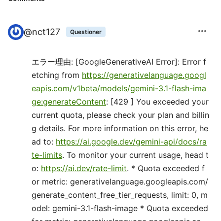
more_horiz
@
nct127
Questioner
エラー理由: [GoogleGenerativeAI Error]: Error f
etching from
https://generativelanguage.googl
eapis.com/v1beta/models/gemini-3.1-flash-ima
ge:generateContent
: [429 ] You exceeded your
current quota, please check your plan and billin
g details. For more information on this error, he
ad to:
https://ai.google.dev/gemini-api/docs/ra
te-limits
. To monitor your current usage, head t
o:
https://ai.dev/rate-limit
. * Quota exceeded f
or metric: generativelanguage.googleapis.com/
generate_content_free_tier_requests, limit: 0, m
odel: gemini-3.1-flash-image * Quota exceeded