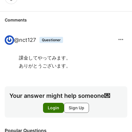
Comments
more_horiz
@
nct127
Questioner
課金してやってみます。
ありがとうございます。
Your answer might help someone💌
Login
Sign Up
Popular Questions