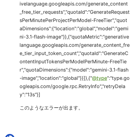
ivelanguage.googleapis.com/generate_content
_free_tier_requests","quotaId":"GenerateRequest
sPerMinutePerProjectPerModel-FreeTier","quot
aDimensions":{"location":"global","model":"gemi
ni-3.1-flash-image"}},{"quotaMetric":"generative
language.googleapis.com/generate_content_fre
e_tier_input_token_count","quotaId":"GenerateC
ontentInputTokensPerModelPerMinute-FreeTie
r","quotaDimensions":{"model":"gemini-3.1-flash
-image","location":"global"}}]},{"
@type
":"type.go
ogleapis.com/google.rpc.RetryInfo","retryDela
y":"13s"}]
このようなエラーが出ます。