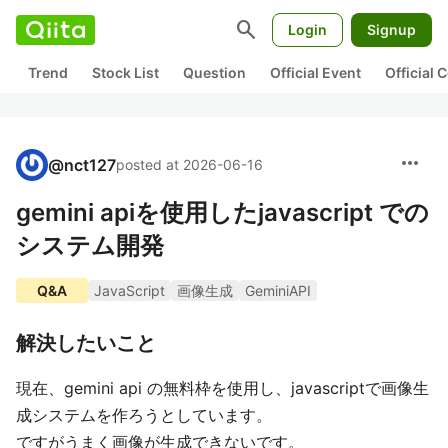
search
Login
Signup
Trend
Stock List
Question
Official Event
Official
more_horiz
@
nct127
posted at 2026-06-16
gemini apiを使用したjavascript での
システム開発
Q&A
JavaScript
画像生成
GeminiAPI
解決したいこと
現在、gemini api の無料枠を使用し、javascriptで画像生
成システムを作ろうとしています。
ですがうまく画像が生成できないです。