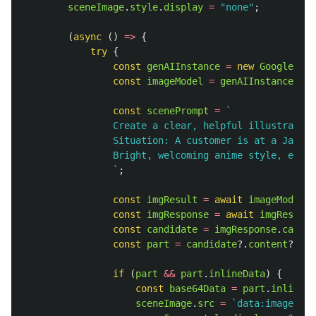
sceneImage
.
style
.
display
=
"
none
"
;
(
async 
()
=>
{
try
{
const
genAIInstance
=
new
GoogleGene
const
imageModel
=
genAIInstance
.
get
const
scenePrompt
=
`

                Create a clear, helpful illustration
                Situation: A customer is at a Japane
                Bright, welcoming anime style, easy 
                `
;
const
imgResult
=
await
imageModel
.
g
const
imgResponse
=
await
imgResult
.
const
candidate
=
imgResponse
.
candid
const
part
=
candidate
?.
content
?.
par
if 
(
part
&&
part
.
inlineData
)
{
const
base64Data
=
part
.
inlineDa
sceneImage
.
src
=
`data:image/png