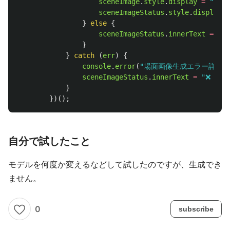
sceneImage
.
style
.
display
=
"
bloc
sceneImageStatus
.
style
.
display
=
}
else
{
sceneImageStatus
.
innerText
=
"

}
}
catch 
(
err
)
{
console
.
error
(
"
場面画像生成エラー詳細:
sceneImageStatus
.
innerText
=
"
❌ 場
}
})();
自分で試したこと
モデルを何度か変えるなどして試したのですが、生成でき
ません。
0
subscribe