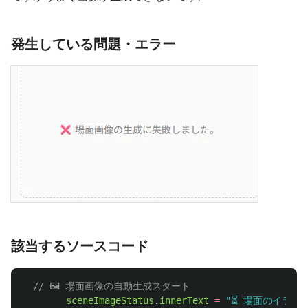
発生している問題・エラー
該当するソースコード
// 🖼️ 場面画像の自動生成スタート
sceneImageStatus
.
innerText
=
"
⏳ 場面のイラスト