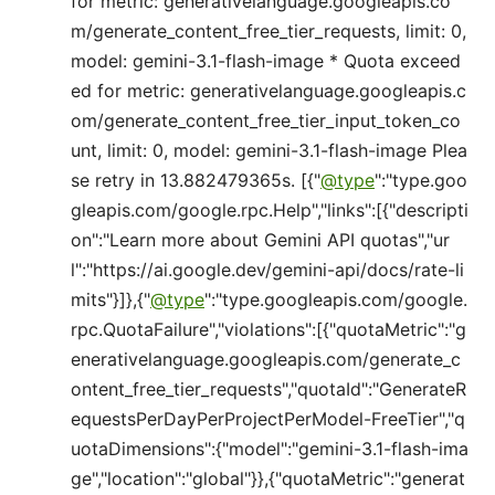
for metric: generativelanguage.googleapis.co
m/generate_content_free_tier_requests, limit: 0,
model: gemini-3.1-flash-image * Quota exceed
ed for metric: generativelanguage.googleapis.c
om/generate_content_free_tier_input_token_co
unt, limit: 0, model: gemini-3.1-flash-image Plea
se retry in 13.882479365s. [{"
@type
":"type.goo
gleapis.com/google.rpc.Help","links":[{"descripti
on":"Learn more about Gemini API quotas","ur
l":"https://ai.google.dev/gemini-api/docs/rate-li
mits"}]},{"
@type
":"type.googleapis.com/google.
rpc.QuotaFailure","violations":[{"quotaMetric":"g
enerativelanguage.googleapis.com/generate_c
ontent_free_tier_requests","quotaId":"GenerateR
equestsPerDayPerProjectPerModel-FreeTier","q
uotaDimensions":{"model":"gemini-3.1-flash-ima
ge","location":"global"}},{"quotaMetric":"generat