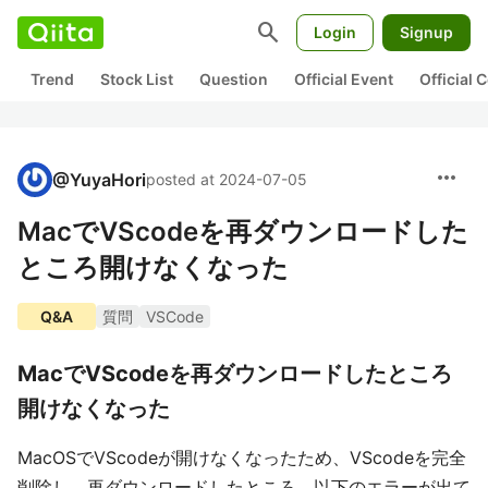
search
Login
Signup
Trend
Stock List
Question
Official Event
Official
more_horiz
@
YuyaHori
posted at 2024-07-05
MacでVScodeを再ダウンロードした
ところ開けなくなった
Q&A
質問
VSCode
MacでVScodeを再ダウンロードしたところ
開けなくなった
MacOSでVScodeが開けなくなったため、VScodeを完全
削除し、再ダウンロードしたところ、以下のエラーが出て