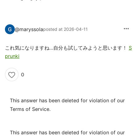
more_horiz
@
maryssola
posted at 2026-04-11
これ気になりますね…自分も試してみようと思います！
S
prunki
0
This answer has been deleted for violation of our
Terms of Service.
This answer has been deleted for violation of our