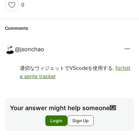
0
Comments
more_horiz
@
jsonchao
適切なウィジェットでVScodeを使用する.
fortnit
e sprite tracker
Your answer might help someone💌
Login
Sign Up