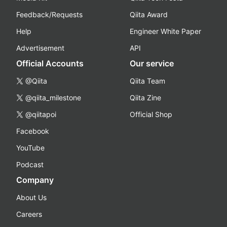
Feedback/Requests
Qiita Award
Help
Engineer White Paper
Advertisement
API
Official Accounts
Our service
@Qiita
Qiita Team
@qiita_milestone
Qiita Zine
@qiitapoi
Official Shop
Facebook
YouTube
Podcast
Company
About Us
Careers