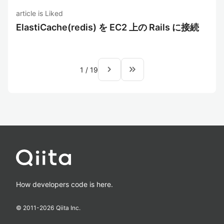
article is Liked
ElastiCache(redis) を EC2 上の Rails に接続
navigate_next
keyboard_double_arrow_right
1
/
19
How developers code is here.
© 2011-
2026
Qiita Inc.