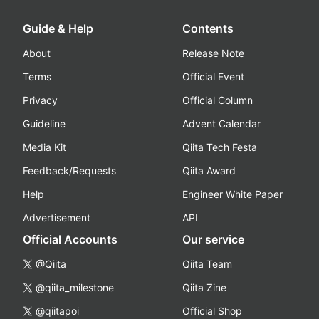
Guide & Help
Contents
About
Release Note
Terms
Official Event
Privacy
Official Column
Guideline
Advent Calendar
Media Kit
Qiita Tech Festa
Feedback/Requests
Qiita Award
Help
Engineer White Paper
Advertisement
API
Official Accounts
Our service
@Qiita
Qiita Team
@qiita_milestone
Qiita Zine
@qiitapoi
Official Shop