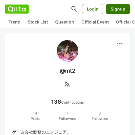
search
Login
Signup
Trend
Stock List
Question
Official Event
Official
more_horiz
@mt2
rss_feed
136
Contributions
14
7
3
Posts
Followees
Followers
ゲーム会社勤務のエンジニア。
