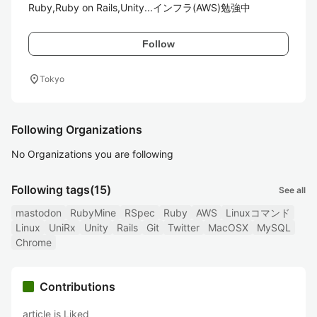
Ruby,Ruby on Rails,Unity...インフラ(AWS)勉強中
Follow
location_on
Tokyo
Following Organizations
No Organizations you are following
Following tags
(15)
See all
mastodon
RubyMine
RSpec
Ruby
AWS
Linuxコマンド
Linux
UniRx
Unity
Rails
Git
Twitter
MacOSX
MySQL
Chrome
Contributions
article is Liked