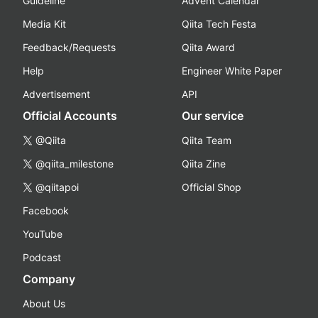
Guideline
Advent Calendar
Media Kit
Qiita Tech Festa
Feedback/Requests
Qiita Award
Help
Engineer White Paper
Advertisement
API
Official Accounts
Our service
@Qiita
Qiita Team
@qiita_milestone
Qiita Zine
@qiitapoi
Official Shop
Facebook
YouTube
Podcast
Company
About Us