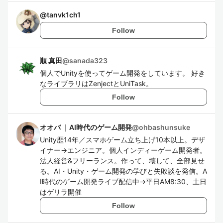
@
tanvk1ch1
Follow
順 真田
@
sanada323
個人でUnityを使ってゲーム開発をしています。 好き
なライブラリはZenjectとUniTask。
Follow
オオバ ｜AI時代のゲーム開発
@
ohbashunsuke
Unity歴14年／スマホゲーム立ち上げ10本以上。デザ
イナー→エンジニア。個人インディーゲーム開発者。
法人経営&フリーランス。作って、壊して、全部見せ
る。AI・Unity・ゲーム開発の学びと失敗談を発信。A
I時代のゲーム開発ライブ配信中→平日AM8:30、土日
はゲリラ開催
Follow