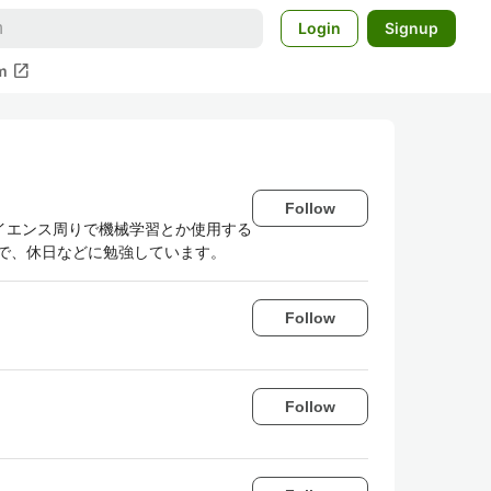
Login
Signup
open_in_new
m
Follow
イエンス周りで機械学習とか使用する
で、休日などに勉強しています。
Follow
Follow