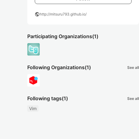
public
http://mitsuru793.github.io/
Participating Organizations
(1)
Following Organizations
(1)
See all
Following tags
(1)
See all
Vim