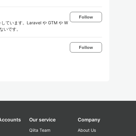
Follow
しています。Laravel や GTM や W
いないです。
Follow
 Accounts
Our service
Company
Qiita Team
About Us