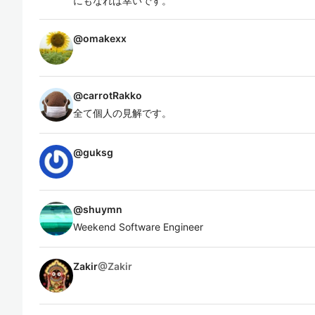
にもなれば幸いです。
@
omakexx
@
carrotRakko
全て個人の見解です。
@
guksg
@
shuymn
Weekend Software Engineer
Zakir
@
Zakir