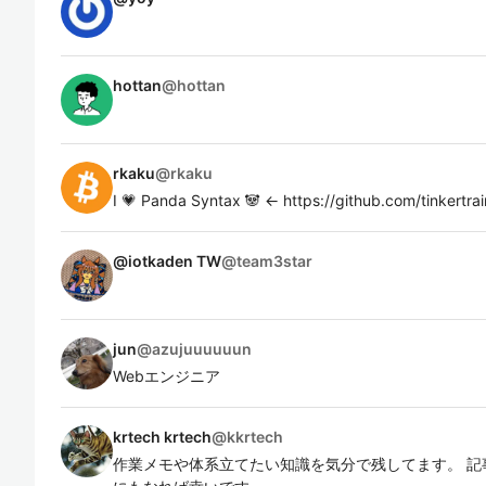
hottan
@
hottan
rkaku
@
rkaku
I 💗 Panda Syntax 🐼 <- https://github.com/tinkert
@iotkaden TW
@
team3star
jun
@
azujuuuuuun
Webエンジニア
krtech krtech
@
kkrtech
作業メモや体系立てたい知識を気分で残してます。 記