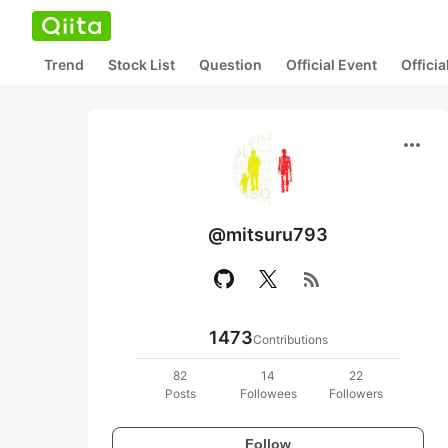
Trend
Stock List
Question
Official Event
Offici
more_horiz
@mitsuru793
rss_feed
1473
Contributions
82
14
22
Posts
Followees
Followers
Follow