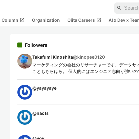
search
open_in_new
open_in_new
al Column
Organization
Qiita Careers
AI x Dev x Tea
Followers
Takafumi Kinoshita
@
kinopee0120
マーケティングの会社のリサーチャーです。データサ
こともちらほら。 個人的にはエンジニア志向が強いの
@
yayayaye
@
naots
@
yoy