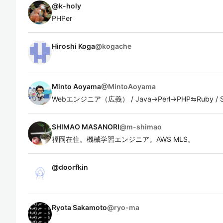
@
k-holy
PHPer
Hiroshi Koga
@
kogache
Minto Aoyama
@
MintoAoyama
Webエンジニア（広義） / Java→Perl→PHP⇆Ruby / S
SHIMAO MASANORI
@
m-shimao
福岡在住。機械学習エンジニア。AWS MLS。
@
doorfkin
Ryota Sakamoto
@
ryo-ma