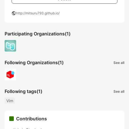
public
http://mitsuru793.github.io/
Participating Organizations
(1)
Following Organizations
(1)
See all
Following tags
(1)
See all
Vim
Contributions