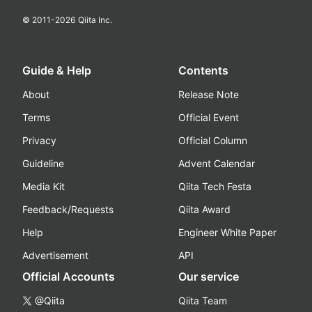
© 2011-
2026
Qiita Inc.
Guide & Help
Contents
About
Release Note
Terms
Official Event
Privacy
Official Column
Guideline
Advent Calendar
Media Kit
Qiita Tech Festa
Feedback/Requests
Qiita Award
Help
Engineer White Paper
Advertisement
API
Official Accounts
Our service
@Qiita
Qiita Team