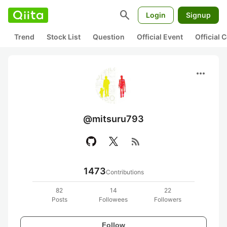
search
Login
Signup
Trend
Stock List
Question
Official Event
Official
more_horiz
@mitsuru793
rss_feed
1473
Contributions
82
14
22
Posts
Followees
Followers
Follow