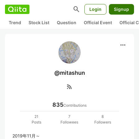
search
Login
Signup
Trend
Stock List
Question
Official Event
Official
more_horiz
@mitashun
rss_feed
835
Contributions
21
7
8
Posts
Followees
Followers
2019年11月～
