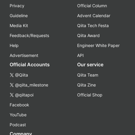
Privacy
Official Column
Guideline
Advent Calendar
Media Kit
Qiita Tech Festa
Feedback/Requests
Qiita Award
Help
Engineer White Paper
Advertisement
API
Official Accounts
Our service
@Qiita
Qiita Team
@qiita_milestone
Qiita Zine
@qiitapoi
Official Shop
Facebook
YouTube
Podcast
Company