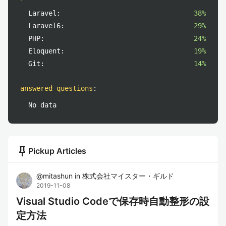
Laravel:
38%
Laravel6:
29%
PHP:
24%
Eloquent:
19%
Git:
14%
answered questions
:
No data
push_pin
Pickup Articles
@
mitashun
in
株式会社マイスター・ギルド
2019-11-08
Visual Studio Codeで保存時自動整形の設
定方法