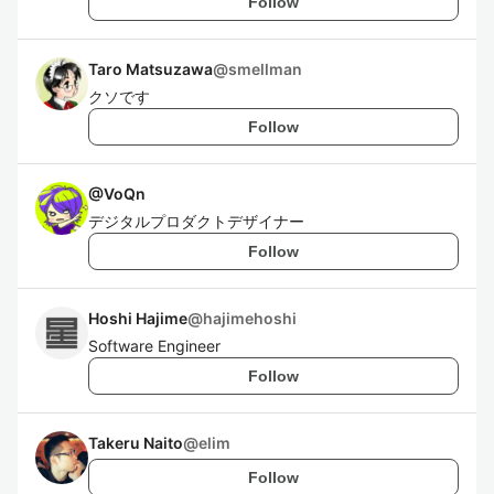
Follow
Taro Matsuzawa
@
smellman
クソです
Follow
@
VoQn
デジタルプロダクトデザイナー
Follow
Hoshi Hajime
@
hajimehoshi
Software Engineer
Follow
Takeru Naito
@
elim
Follow