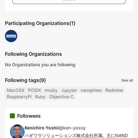
Participating Organizations
(1)
Following Organizations
No Organizations you are following
Following tags
(9)
See all
MacOSX
POSIX
mruby
Jupyter
nanopineo
Redmine
RaspberryPi
Ruby
Objective-C
Followees
Kenichiro Yoshii
@
ken-yossy
ハギワラソリューションズ株式会社所属。主にNAND