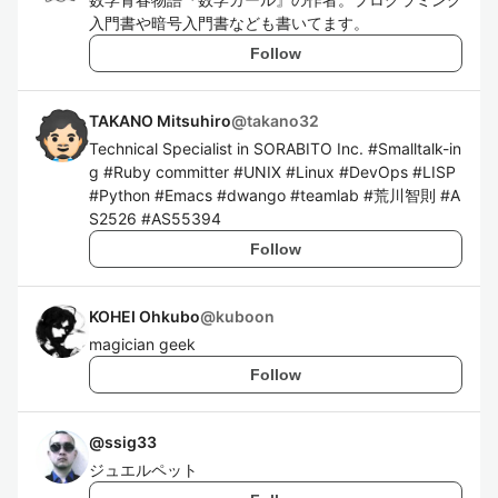
入門書や暗号入門書なども書いてます。
Follow
TAKANO Mitsuhiro
@
takano32
Technical Specialist in SORABITO Inc. #Smalltalk-in
g #Ruby committer #UNIX #Linux #DevOps #LISP
#Python #Emacs #dwango #teamlab #荒川智則 #A
S2526 #AS55394
Follow
KOHEI Ohkubo
@
kuboon
magician geek
Follow
@
ssig33
ジュエルペット