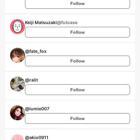
Follow
Keiji Matsuzaki
@
futoase
Follow
@
fate_fox
Follow
@
ralit
Follow
@
lumie007
Follow
@
akio0911