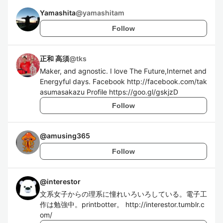
Yamashita
@
yamashitam
Follow
正和 高須
@
tks
Maker, and agnostic. I love The Future,Internet and
Energyful days. Facebook http://facebook.com/tak
asumasakazu Profile https://goo.gl/gskjzD
Follow
@
amusing365
Follow
@
interestor
文系女子からの理系に憧れいろいろしている。電子工
作は勉強中。printbotter。 http://interestor.tumblr.c
om/