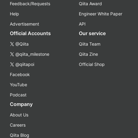
Feedback/Requests
Qiita Award
Help
Engineer White Paper
Advertisement
API
Official Accounts
Our service
@Qiita
Qiita Team
@qiita_milestone
Qiita Zine
@qiitapoi
Official Shop
Facebook
YouTube
Podcast
Company
About Us
Careers
Qiita Blog