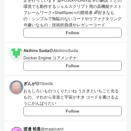
正を行っています 📗POSIXやUNIX哲学の解説 🚩どの
環境でも動作するシェルスクリプト用の高機能テスト
フレームワーク<ShellSpec>の開発者 🌈好きなも
の：シンプルで無駄のないコードやリファクタリング
💢嫌いなもの：技術的負債やレガシーコード
Follow
Akihiro Suda
@
AkihiroSuda
Docker Engine コアメンテナ
Follow
ぎんが
@
15milk
おもしろいものつくりたいね うさぎといちごと光る
もの、それから音楽と宇宙がすき コードを書けるよ
うにがんばりたい
Follow
渡邊 裕貴
@
magicant