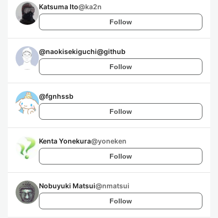
Katsuma Ito
@
ka2n
Follow
@
naokisekiguchi@github
Follow
@
fgnhssb
Follow
Kenta Yonekura
@
yoneken
Follow
Nobuyuki Matsui
@
nmatsui
Follow