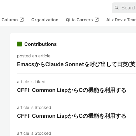
search
open_in_new
open_in_new
al Column
Organization
Qiita Careers
AI x Dev x Tea
Contributions
posted an article
EmacsからClaude Sonnetを呼び出して日
article is Liked
CFFI: Common LispからCの機能を利用する
article is Stocked
CFFI: Common LispからCの機能を利用する
article is Stocked