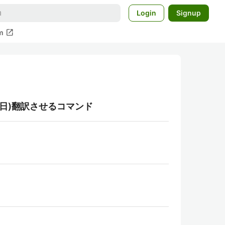
Login
Signup
open_in_new
m
英(英日)翻訳させるコマンド