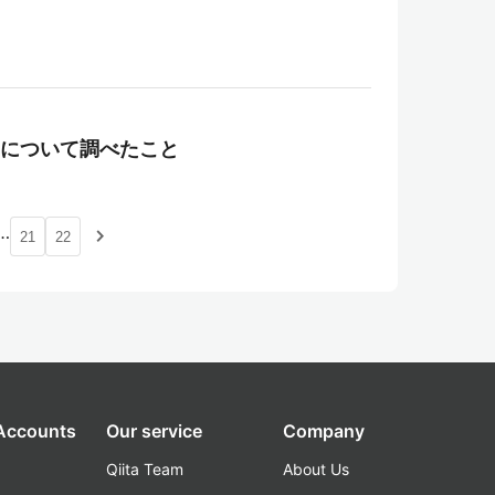
ateについて調べたこと
…
navigate_next
21
22
 Accounts
Our service
Company
Qiita Team
About Us