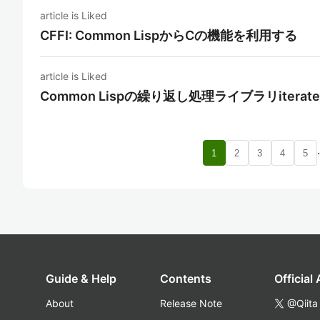
article is Liked
CFFI: Common LispからCの機能を利用する
article is Liked
Common Lispの繰り返し処理ライブラリiter
1
2
3
4
5
Guide & Help
Contents
Official
About
Release Note
@Qiita