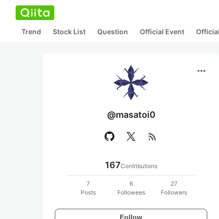
Trend
Stock List
Question
Official Event
Offici
more_horiz
@masatoi0
rss_feed
167
Contributions
7
6
27
Posts
Followees
Followers
Follow