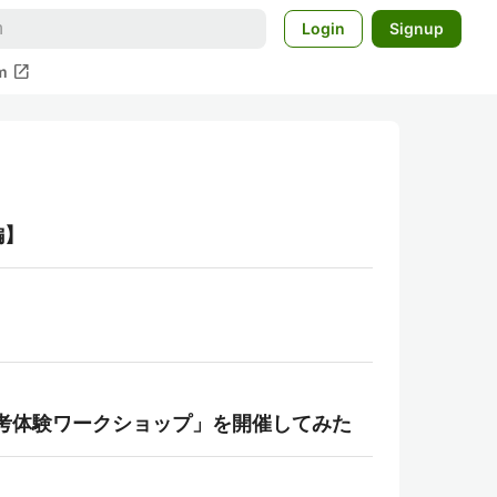
Login
Signup
open_in_new
m
編】
考体験ワークショップ」を開催してみた