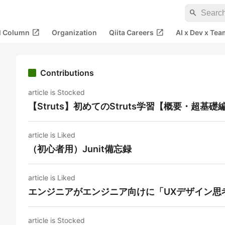
search
open_in_new
open_in_new
al Column
Organization
Qiita Careers
AI x Dev x Tea
Contributions
article is Stocked
【Struts】初めてのStruts学習【概要・超基礎
article is Liked
（初心者用）Junit備忘録
article is Liked
エンジニアがエンジニア向けに「UXデザイン思
article is Stocked