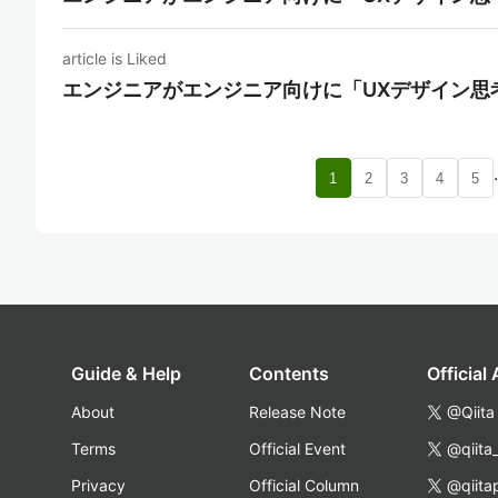
article is Liked
エンジニアがエンジニア向けに「UXデザイン思
1
2
3
4
5
Guide & Help
Contents
Official
About
Release Note
@Qiita
Terms
Official Event
@qiita
Privacy
Official Column
@qiita