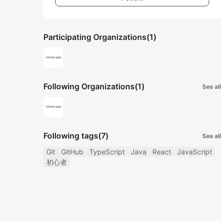
Participating Organizations
(1)
Following Organizations
(1)
See all
Following tags
(7)
See all
Git
GitHub
TypeScript
Java
React
JavaScript
初心者