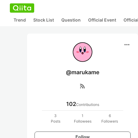
Trend
Stock List
Question
Official Event
Offici
more_horiz
@marukame
rss_feed
102
Contributions
3
1
6
Posts
Followees
Followers
Follow