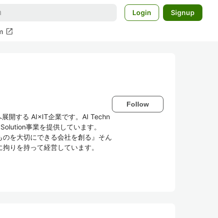
Login
Signup
open_in_new
m
Follow
開する AI×IT企業です。AI Techn
／IT Solution事業を提供しています。
ものを大切にできる会社を創る』そん
に拘りを持って経営しています。