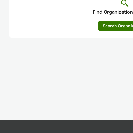
search
Find Organization
Search Organi