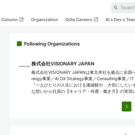
search
open_in_new
open_in_new
al Column
Organization
Qiita Careers
AI x Dev x Tea
Following Organizations
株式会社VISIONARY JAPAN
株式会社VISIONARY JAPANは東京本社を拠点に全国へ展
ology事業／AI DX Strategy事業／Consulting事業
『一人ひとりの人生における価値観や、大切にしたい
な想いから社員の【キャリア・待遇・働き方】の実現
1