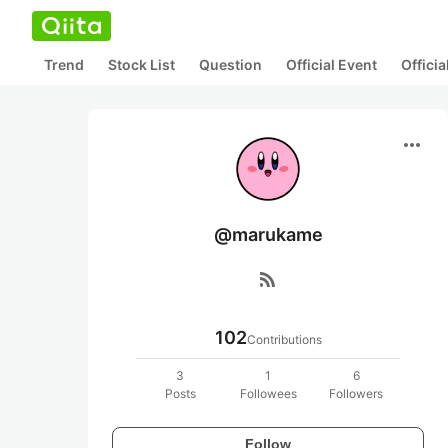
Trend
Stock List
Question
Official Event
Offici
more_horiz
@marukame
rss_feed
102
Contributions
3
1
6
Posts
Followees
Followers
Follow