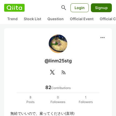
search
Login
Signup
Trend
Stock List
Question
Official Event
Official
more_horiz
@linm25stg
rss_feed
82
Contributions
8
0
1
Posts
Followees
Followers
無給でいいので、雇ってください(直球)
