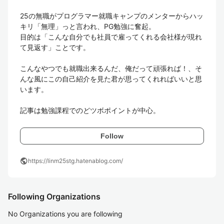
25の無職がプログラマー就職キャンプのメンターからハッ
キリ「無理」っと言われ、PG勉強に奮起。

目的は「こんな自分でも社員で雇ってくれる会社様が現れ
て見返す」ことです。

こんなやつでも就職出来るんだ、俺だって頑張れば！、そ
んな風にこの自己紹介を見た君が思ってくれればいいと思
います。

記事は勉強課程でのどツボポイントが中心。
Follow
public
https://linm25stg.hatenablog.com/
Following Organizations
No Organizations you are following