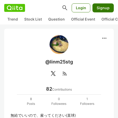
search
Login
Signup
Trend
Stock List
Question
Official Event
Official
more_horiz
@linm25stg
rss_feed
82
Contributions
8
0
1
Posts
Followees
Followers
無給でいいので、雇ってください(直球)
