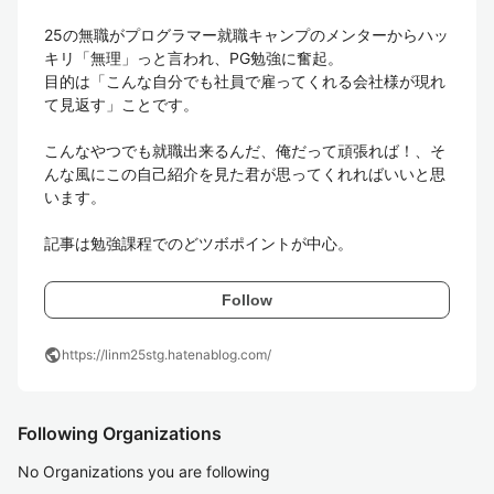
25の無職がプログラマー就職キャンプのメンターからハッ
キリ「無理」っと言われ、PG勉強に奮起。

目的は「こんな自分でも社員で雇ってくれる会社様が現れ
て見返す」ことです。

こんなやつでも就職出来るんだ、俺だって頑張れば！、そ
んな風にこの自己紹介を見た君が思ってくれればいいと思
います。

記事は勉強課程でのどツボポイントが中心。
Follow
public
https://linm25stg.hatenablog.com/
Following Organizations
No Organizations you are following