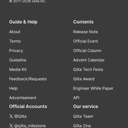
© 2011-
2026
Qiita Inc.
Guide & Help
Contents
About
Release Note
Terms
Official Event
Privacy
Official Column
Guideline
Advent Calendar
Media Kit
Qiita Tech Festa
Feedback/Requests
Qiita Award
Help
Engineer White Paper
Advertisement
API
Official Accounts
Our service
@Qiita
Qiita Team
@qiita_milestone
Qiita Zine