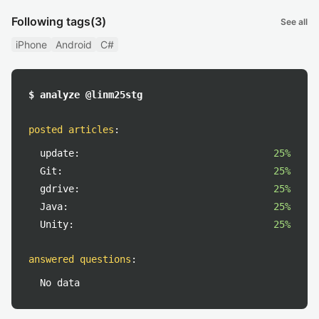
Following tags
(3)
See all
iPhone
Android
C#
$ analyze @linm25stg
posted articles
:
update:
25%
Git:
25%
gdrive:
25%
Java:
25%
Unity:
25%
answered questions
:
No data