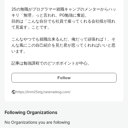
25の無職がプログラマー就職キャンプのメンターからハッ
キリ「無理」っと言われ、PG勉強に奮起。

目的は「こんな自分でも社員で雇ってくれる会社様が現れ
て見返す」ことです。

こんなやつでも就職出来るんだ、俺だって頑張れば！、そ
んな風にこの自己紹介を見た君が思ってくれればいいと思
います。

記事は勉強課程でのどツボポイントが中心。
Follow
public
https://linm25stg.hatenablog.com/
Following Organizations
No Organizations you are following