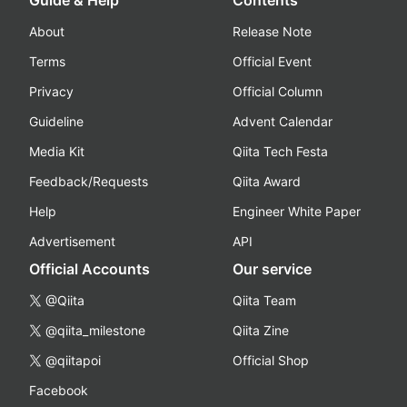
Guide & Help
Contents
About
Release Note
Terms
Official Event
Privacy
Official Column
Guideline
Advent Calendar
Media Kit
Qiita Tech Festa
Feedback/Requests
Qiita Award
Help
Engineer White Paper
Advertisement
API
Official Accounts
Our service
@Qiita
Qiita Team
@qiita_milestone
Qiita Zine
@qiitapoi
Official Shop
Facebook