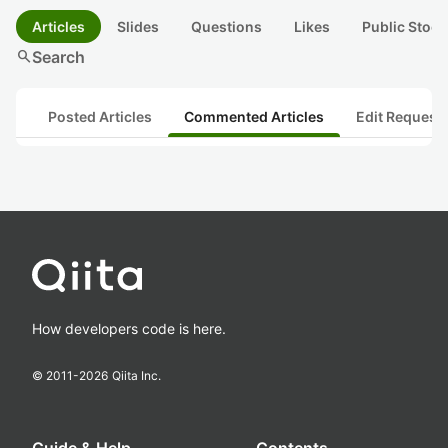
Articles
Slides
Questions
Likes
Public Stock
search
Search
Posted Articles
Commented Articles
Edit Request
How developers code is here.
© 2011-
2026
Qiita Inc.