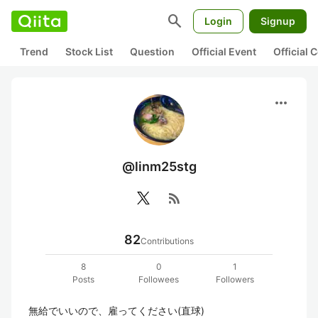
search
Login
Signup
Trend
Stock List
Question
Official Event
Official
more_horiz
@linm25stg
rss_feed
82
Contributions
8
0
1
Posts
Followees
Followers
無給でいいので、雇ってください(直球)
