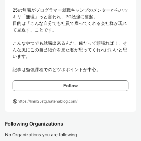
25の無職がプログラマー就職キャンプのメンターからハッ
キリ「無理」っと言われ、PG勉強に奮起。

目的は「こんな自分でも社員で雇ってくれる会社様が現れ
て見返す」ことです。

こんなやつでも就職出来るんだ、俺だって頑張れば！、そ
んな風にこの自己紹介を見た君が思ってくれればいいと思
います。

記事は勉強課程でのどツボポイントが中心。
Follow
public
https://linm25stg.hatenablog.com/
Following Organizations
No Organizations you are following