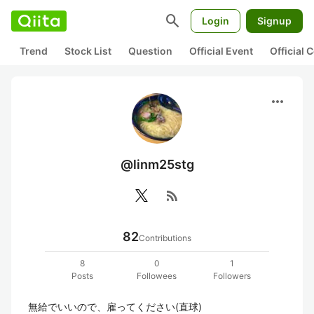
search
Login
Signup
Trend
Stock List
Question
Official Event
Official
more_horiz
@linm25stg
rss_feed
82
Contributions
8
0
1
Posts
Followees
Followers
無給でいいので、雇ってください(直球)
