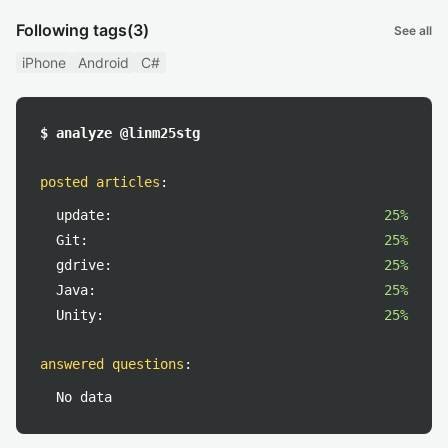
Following tags
(3)
See all
iPhone
Android
C#
$ analyze @linm25stg
posted articles
:
update:
25%
Git:
25%
gdrive:
25%
Java:
25%
Unity:
25%
answered questions
:
No data