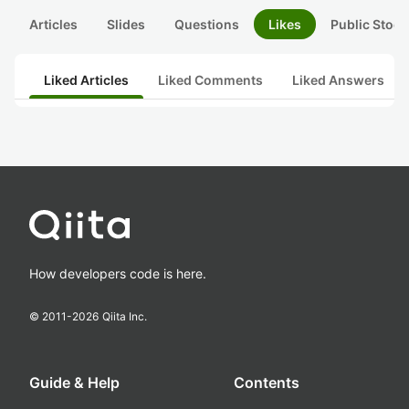
Articles
Slides
Questions
Likes
Public Stock
Liked Articles
Liked Comments
Liked Answers
How developers code is here.
© 2011-
2026
Qiita Inc.
Guide & Help
Contents