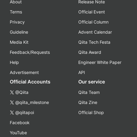
About
Release Note
Terms
Official Event
Privacy
Official Column
Guideline
Advent Calendar
Media Kit
Qiita Tech Festa
Feedback/Requests
Qiita Award
Help
Engineer White Paper
Advertisement
API
Official Accounts
Our service
@Qiita
Qiita Team
@qiita_milestone
Qiita Zine
@qiitapoi
Official Shop
Facebook
YouTube