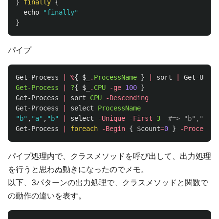
}
finally
{
echo
"finally"
}
パイプ
Get-Process
|
%
{
$_
.
ProcessName
}
|
sort
|
Get-Uniqu
Get-Process
|
?
{
$_
.
CPU
-ge
100
}
Get-Process
|
sort
CPU
-Descending
Get-Process
|
select
ProcessName
"b"
,
"a"
,
"b"
|
select
-Unique
-First
3
#=> "b","a"
Get-Process
|
foreach
-Begin
{
$count
=
0
}
-Process
{
パイプ処理内で、クラスメソッドを呼び出して、出力処理
を行うと思わぬ動きになったのでメモ。
以下、3パターンの出力処理で、クラスメソッドと関数で
の動作の違いを表す。