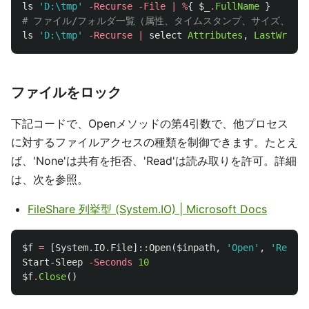
ls
'D:\tmp'
-Recurse
-File
|
%
{
$_
.
FullName
}
# ファイル/フォルダ一覧（属性、タイムスタンプ、サイズ、フ
ls
'D:\tmp'
-Recurse
|
select
Attributes
,
LastWriteT
ファイルをロック
下記コードで、Openメソッドの第4引数で、他プロセス
に対するファイルアクセスの種類を制御できます。たとえ
ば、'None'は共有を拒否、'Read'は読み取りを許可。詳細
は、次を参照。
FileShare 列挙型 (System.IO) | Microsoft Docs
$f
=
[
System.IO.File
]::
Open
(
$inpath
,
'Open'
,
'Read'
,
Start-Sleep
-Seconds
10
$f
.
Close
()