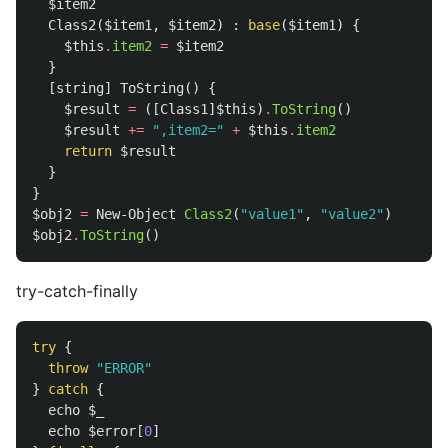
$item2
Class2
(
$item1
,
$item2
)
:
base
(
$item1
)
{
$this
.
item2
=
$item2
}
[
string
]
ToString
()
{
$result
=
([
Class1
]
$this
)
.
ToString
()
$result
+=
",item2="
+
$this
.
item2
return
$result
}
}
$obj2
=
New-Object
Class2
(
"value1"
,
"value2"
)
$obj2
.
ToString
()
try-catch-finally
try
{
throw
"ERROR"
}
catch
{
echo
$_
echo
$error
[
0
]