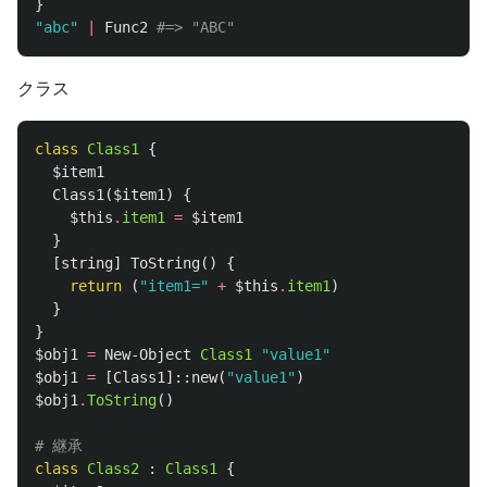
}
"abc"
|
Func2
#=> "ABC"
クラス
class
Class1
{
$item1
Class1
(
$item1
)
{
$this
.
item1
=
$item1
}
[
string
]
ToString
()
{
return
(
"item1="
+
$this
.
item1
)
}
}
$obj1
=
New-Object
Class1
"value1"
$obj1
=
[
Class1
]::
new
(
"value1"
)
$obj1
.
ToString
()
# 継承
class
Class2
:
Class1
{