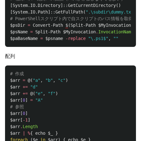
[
System.IO.Directory
]::
GetCurrentDirectory
()
[
System.IO.Path
]::
GetFullPath
(
".\subdir\dummy.txt"
)
# PowerShellスクリプト内で自スクリプトのパス情報を取得
$psDir
=
Convert-Path
$
(
Split-Path
$MyInvocation
.
Inv
$psName
=
Split-Path
$MyInvocation
.
InvocationName
-L
$paBaseName
=
$psname
-replace
"\.ps1$"
,
""
配列
# 作成
$arr
=
@(
"a"
,
"b"
,
"c"
)
$arr
+=
"d"
$arr
+=
@(
"e"
,
"f"
)
$arr
[
0
]
=
"A"
# 参照
$arr
[
0
]
$arr
[
-1
]
$arr
.
Length
$arr
|
%
{
echo
$_
}
foreach
(
$e
in
$arr
)
{
echo
$e
}