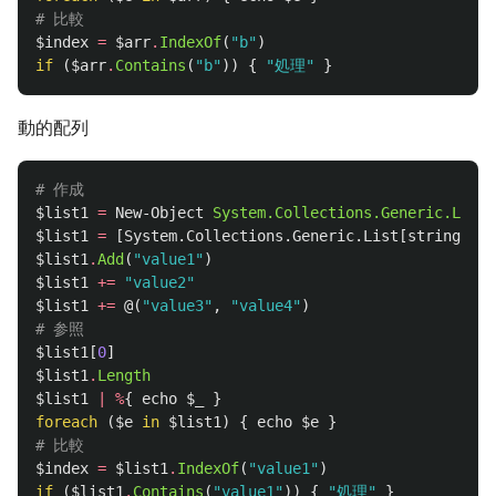
# 比較
$index
=
$arr
.
IndexOf
(
"b"
)
if
(
$arr
.
Contains
(
"b"
))
{
"処理"
}
動的配列
# 作成
$list1
=
New-Object
System.Collections.Generic.List
[
$list1
=
[
System.Collections.Generic.List
[
string
]]::
$list1
.
Add
(
"value1"
)
$list1
+=
"value2"
$list1
+=
@(
"value3"
,
"value4"
)
# 参照
$list1
[
0
]
$list1
.
Length
$list1
|
%
{
echo
$_
}
foreach
(
$e
in
$list1
)
{
echo
$e
}
# 比較
$index
=
$list1
.
IndexOf
(
"value1"
)
if
(
$list1
.
Contains
(
"value1"
))
{
"処理"
}