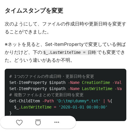
タイムスタンプを変更
次のようにして、ファイルの作成日時や更新日時を変更す
ることができました。
※ネットを見ると、Set-ItemPropertyで変更している例ば
かりだけど、下の
でも変更でき
$_.LastWriteTime = 日時
た。どういう違いがあるか不明。
# 1つのファイルの作成日時・更新日時を変更
Set-ItemProperty
$inpath
-Name
CreationTime
-Value
'
Set-ItemProperty
$inpath
-Name
LastWriteTime
-Value
# 複数ファイルまとめて更新日時を変更
Get-ChildItem
-Path
'D:\tmp\dummy*.txt'
|
%
{
$_
.
LastWriteTime
=
'2020-01-01 00:00:00'
}
more_horiz