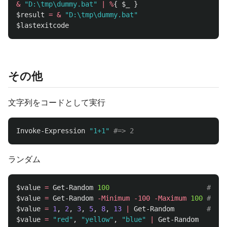
&
"D:\tmp\dummy.bat"
|
%
{
$_
}
$result
=
&
"D:\tmp\dummy.bat"
$lastexitcode
その他
文字列をコードとして実行
Invoke-Expression
"1+1"
#=> 2
ランダム
$value
=
Get-Random
100
# 0
$value
=
Get-Random
-Minimum
-100
-Maximum
100
# -
$value
=
1
,
2
,
3
,
5
,
8
,
13
|
Get-Random
# 選
$value
=
"red"
,
"yellow"
,
"blue"
|
Get-Random