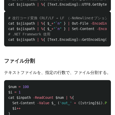
cat
$sjispath
|
%
{
[
Text.Encoding
]::
UTF8.GetBytes
(
$_
# 改行コード変換 CRLF/LF → LF （-NoNewlineオプションはP
cat
$sjispath
|
%
{
$_
+
"
`n
"
}
|
Out-File
-Encoding
De
cat
$sjispath
|
%
{
$_
+
"
`n
"
}
|
Set-Content
-Encoding
# .NET Framework 使用
cat
$sjispath
|
%
{
[
Text.Encoding
]::
GetEncoding
(
'SJI
ファイル分割
テキストファイルを、指定の行数で、ファイル分割する。
$num
=
100
$i
=
1
cat
$inpath
-ReadCount
$num
|
%
{
Set-Content
-Value
$_
(
'out_'
+
([
string
]
$i
)
.
PadLe
$i
++
}