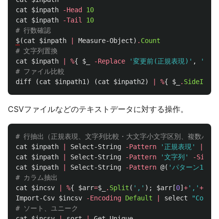
cat
$inpath
-Head
10
cat
$inpath
-Tail
10
# 行数確認
$
(
cat
$inpath
|
Measure-Object
)
.
Count
# 文字列置換
cat
$inpath
|
%
{
$_
-Replace
'変更前(正規表現)'
,
'変更
# ファイル比較
diff
(
cat
$inpath1
)
(
cat
$inpath2
)
|
%
{
$_
.
SideIndic
CSVファイルなどのテキストデータに対する操作。
# 行抽出（正規表現、文字列比較・大文字小文字区別、複数パタ
cat
$inpath
|
Select-String
-Pattern
'正規表現'
|
%
{
cat
$inpath
|
Select-String
-Pattern
'文字列'
-Simpl
cat
$inpath
|
Select-String
-Pattern
@(
'パターン1'
,
# カラム抽出
cat
$incsv
|
%
{
$arr
=
$_
.
Split
(
','
);
$arr
[
0
]
+
','
+
$arr
Import-Csv
$incsv
-Encoding
Default
|
select
"Column
# ソート、ユニーク
cat
$incsv
|
sort
|
Get-Unique