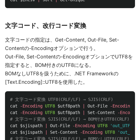
文字コード、改行コード変換
文字コードの指定は、Get-Content, Out-File, Set-
Contentの-Encodingオプションで行う。
Out-File, Set-Contentの-EncodingオプションでUTF8を
指定すると、BOM付きのUTF8になる。
BOMなしUTF8を扱うために、.NET Frameworkの
[Text.Encoding]::UTF8を使用した。
# 文字コード変換 UTF8(CRLF/LF) → SJIS(CRLF)
cat
-Encoding
UTF8
$utf8path
|
Out-File
-Encoding
De
cat
-Encoding
UTF8
$utf8path
|
Set-Content
-Encoding
# 文字コード変換 SJIS(CRLF/LF) → BOM付きUTF8(CRLF)
cat
$sjispath
|
Out-File
-Encoding
UTF8
'out_UTF8-BO
cat
$sjispath
|
Set-Content
-Encoding
UTF8
'out_UTF8
# 文字コード変換 SJIS(CRLF/LF) → BOMなしUTF8(CRLF)