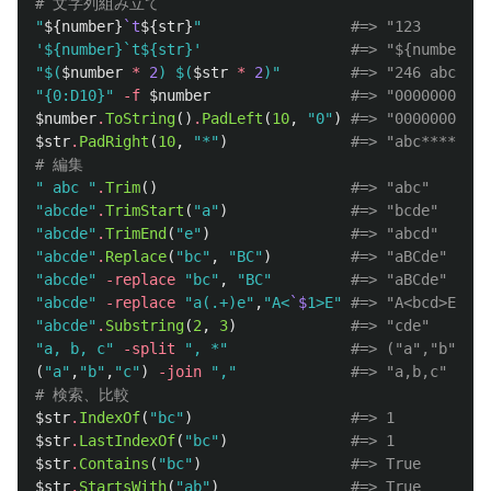
# 文字列組み立て
"
${number}
`t
${str}
"
#=> "123     abc
'${number}`t${str}'
#=> "${number}`t
"
$(
$number
*
2
)
$(
$str
*
2
)
"
#=> "246 abcabc"
"{0:D10}"
-f
$number
#=> "0000000123"
$number
.
ToString
()
.
PadLeft
(
10
,
"0"
)
#=> "0000000123"
$str
.
PadRight
(
10
,
"*"
)
#=> "abc*******"
# 編集
" abc "
.
Trim
()
#=> "abc"
"abcde"
.
TrimStart
(
"a"
)
#=> "bcde"
"abcde"
.
TrimEnd
(
"e"
)
#=> "abcd"
"abcde"
.
Replace
(
"bc"
,
"BC"
)
#=> "aBCde"
"abcde"
-replace
"bc"
,
"BC"
#=> "aBCde"
"abcde"
-replace
"a(.+)e"
,
"A<
`$
1>E"
#=> "A<bcd>E"
"abcde"
.
Substring
(
2
,
3
)
#=> "cde"
"a, b, c"
-split
", *"
#=> ("a","b","c"
(
"a"
,
"b"
,
"c"
)
-join
","
#=> "a,b,c"
# 検索、比較
$str
.
IndexOf
(
"bc"
)
#=> 1
$str
.
LastIndexOf
(
"bc"
)
#=> 1
$str
.
Contains
(
"bc"
)
#=> True
$str
.
StartsWith
(
"ab"
)
#=> True