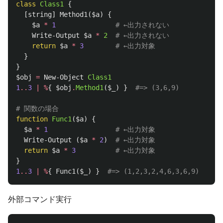
class
Class1
{
[
string
]
Method1
(
$a
)
{
$a
*
1
# ←出力されない
Write-Output
$a
*
2
# ←出力されない
return
$a
*
3
# ←出力対象
}
}
$obj
=
New-Object
Class1
1
..
3
|
%
{
$obj
.
Method1
(
$_
)
}
#=> (3,6,9)
# 関数の場合
function
Func1
(
$a
)
{
$a
*
1
# ←出力対象
Write-Output
(
$a
*
2
)
# ←出力対象
return
$a
*
3
# ←出力対象
}
1
..
3
|
%
{
Func1
(
$_
)
}
#=> (1,2,3,2,4,6,3,6,9)
外部コマンド実行