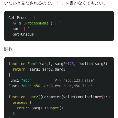
いないと見なされるので、「`」を書かなくてもよい。
Get-Process
|
`
%
{
$_
.
ProcessName
}
|
`
sort
|
`
Get-Unique
関数
function
Func1
(
$arg1
,
$arg2
=
123
,
[
switch
]
$arg3
)
{
return
"
$arg1
,
$arg2
,
$arg3
"
}
Func1
"abc"
#=> "abc,123,False"
Func1
"abc"
456
-arg3
#=> "abc,456,True"
function
Func2
([
Parameter
(
ValueFromPipeline
=
$true
)]
$
process
{
return
$arg1
.
ToUpper
()
}