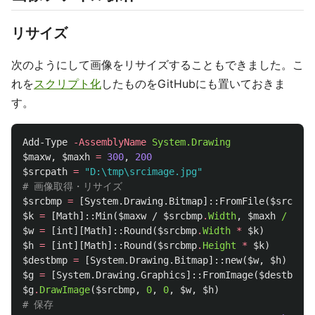
リサイズ
次のようにして画像をリサイズすることもできました。こ
れを
スクリプト化
したものをGitHubにも置いておきま
す。
Add-Type
-AssemblyName
System.Drawing
$maxw
,
$maxh
=
300
,
200
$srcpath
=
"D:\tmp\srcimage.jpg"
# 画像取得・リサイズ
$srcbmp
=
[
System.Drawing.Bitmap
]::
FromFile
(
$srcpath
$k
=
[
Math
]::
Min
(
$maxw
/
$srcbmp
.
Width
,
$maxh
/
$src
$w
=
[
int
][
Math
]::
Round
(
$srcbmp
.
Width
*
$k
)
$h
=
[
int
][
Math
]::
Round
(
$srcbmp
.
Height
*
$k
)
$destbmp
=
[
System.Drawing.Bitmap
]::
new
(
$w
,
$h
)
$g
=
[
System.Drawing.Graphics
]::
FromImage
(
$destbmp
)
$g
.
DrawImage
(
$srcbmp
,
0
,
0
,
$w
,
$h
)
# 保存