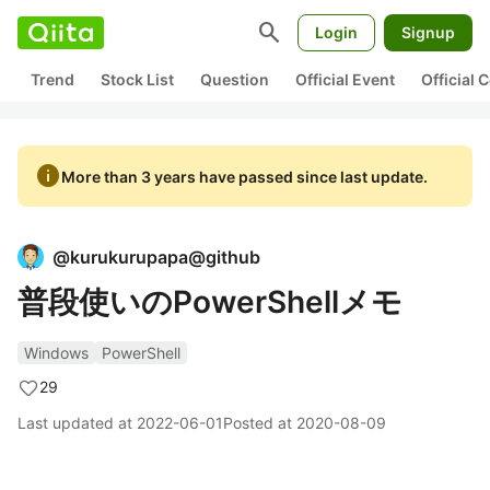
search
Login
Signup
Trend
Stock List
Question
Official Event
Official
info
More than 3 years have passed since last update.
@
kurukurupapa@github
普段使いのPowerShellメモ
Windows
PowerShell
29
Last updated at
2022-06-01
Posted at
2020-08-09