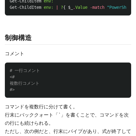
Get-ChildItem
env:
Get-ChildItem
env:
|
?
{
$_
.
Value
-match
"PowerShell"
制御構造
コメント
# 一行コメント
<#

複数行コメント

#>
コマンドを複数行に分けて書く。
行末にバッククォート「`」を書くことで、コマンドを次
の行にも続けられる。
ただし、次の例だと、行末にパイプがあり、式が終了して