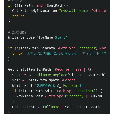
# ヘルプ
if
(
!
$inPath
-and
!
$outPath
)
{
Get-Help
$MyInvocation
.
InvocationName
-Detailed
return
}
# 処理開始
Write-Verbose
"
$psName
 Start"
if
(
!
(
Test-Path
$inPath
-PathType
Container
)
-or
!
(
T
throw
"入力元/出力先が見つからないか、ディレクトリではあ
}
Get-ChildItem
$inPath
-Recurse
-File
|
%
{
$path
=
$_
.
FullName
.
Replace
(
$inPath
,
$outPath
)
$dir
=
Split-Path
$path
-Parent
Write-Host
"処理開始 
$(
$_
.
FullName
)
"
if
(
!
(
Test-Path
$dir
-PathType
Container
))
{
New-Item
$dir
-ItemType
Directory
|
Out-Null
}
Get-Content
$_
.
FullName
|
Set-Content
$path
}