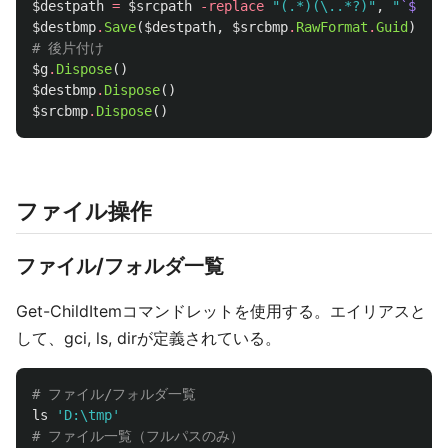
$destpath
=
$srcpath
-replace
"(.*)(\..*?)"
,
"
`$
1_
${
$destbmp
.
Save
(
$destpath
,
$srcbmp
.
RawFormat
.
Guid
)
# 後片付け
$g
.
Dispose
()
$destbmp
.
Dispose
()
$srcbmp
.
Dispose
()
ファイル操作
ファイル/フォルダ一覧
Get-ChildItemコマンドレットを使用する。エイリアスと
して、gci, ls, dirが定義されている。
# ファイル/フォルダ一覧
ls
'D:\tmp'
# ファイル一覧（フルパスのみ）