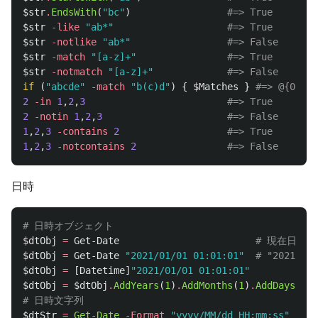
$str
.
EndsWith
(
"bc"
)
#=> True
$str
-like
"ab*"
#=> True
$str
-notlike
"ab*"
#=> False
$str
-match
"[a-z]+"
#=> True
$str
-notmatch
"[a-z]+"
#=> False
if
(
"abcde"
-match
"b(c)d"
)
{
$Matches
}
#=> @{0="bc
2
-in
1
,
2
,
3
#=> True
2
-notin
1
,
2
,
3
#=> False
1
,
2
,
3
-contains
2
#=> True
1
,
2
,
3
-notcontains
2
#=> False
日時
# 日時オブジェクト
$dtObj
=
Get-Date
# 現在日時
$dtObj
=
Get-Date
"2021/01/01 01:01:01"
# "2021/1
$dtObj
=
[
Datetime
]
"2021/01/01 01:01:01"
$dtObj
=
$dtObj
.
AddYears
(
1
)
.
AddMonths
(
1
)
.
AddDays
(
1
)
.
# 日時文字列
$dtStr
=
Get-Date
-Format
"yyyy/MM/dd HH:mm:ss"
# 