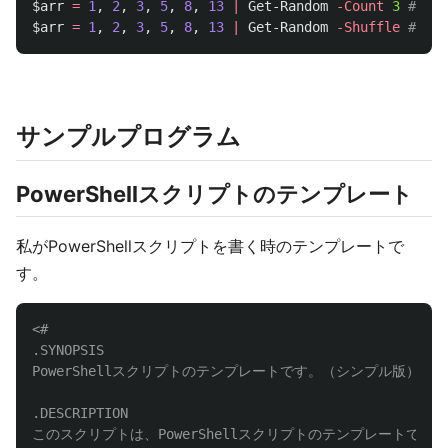
$arr
=
1
,
2
,
3
,
5
,
8
,
13
|
Get-Random
-Count
3
# 選
$arr
=
1
,
2
,
3
,
5
,
8
,
13
|
Get-Random
-Shuffle
# シ
サンプルプログラム
PowerShellスクリプトのテンプレート
私がPowerShellスクリプトを書く時のテンプレートで
す。
.SYNOPSIS
PowerShellスクリプトのテンプレートです。（シンプル版）

.DESCRIPTION
このスクリプトは、PowerShellスクリプトのテンプレートです。
