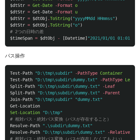
$dtStr
=
Get-Date
-Format
o
# I
$dtStr
=
Get-Date
-Format
u
# y
$dtStr
=
$dtObj
.
ToString
(
"yyyyMMdd HHmmss"
)
$dtStr
=
$dtObj
.
ToString
(
"o"
)
# 2つの日時の差
$timeSpan
=
$dtObj
-
[
Datetime
]
"2021/01/01 01:01:01"
パス操作
Test-Path
"D:\tmp\subdir"
-PathType
Container
Test-Path
"D:\tmp\subdir\dummy.txt"
-PathType
Leaf
Split-Path
"D:\tmp\subdir\dummy.txt"
-Leaf
#
Split-Path
"D:\tmp\subdir\dummy.txt"
-Parent
#
Join-Path
"D:\tmp\subdir"
"dummy.txt"
Get-Location
Set-Location
"D:\tmp"
# 相対パス・絶対パス変換（パスが存在すること）
Resolve-Path
".\subdir\dummy.txt"
Resolve-Path
"D:\tmp\subdir\dummy.txt"
-Relative
# 相対パス・絶対パス変換（パスが存在しなくてもよい）