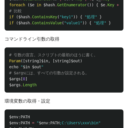
foreach
(
$e
in
$hash
.
GetEnumerator
())
{
$e
.
Key
+
","
# 比較
if
(
$hash
.
ContainsKey
(
"key1"
))
{
"処理"
}
if
(
$hash
.
ContainsValue
(
"value1"
))
{
"処理"
}
コマンドライン引数の取得
# 引数の宣言。スクリプトの最初のほうに書く。
Param
([
string
]
$in
,
[
string
]
$out
)
echo
"
$in
$out
"
# $argsには、すべての引数が設定される。
$args
[
0
]
$args
.
Length
環境変数の取得・設定
$
env
:
PATH
$
env
:
PATH
=
"
$
env
:
PATH
;C:\Users\xxx\bin"