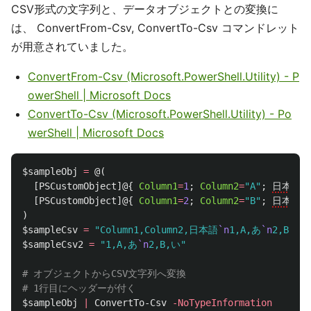
CSV形式の文字列と、データオブジェクトとの変換に
は、 ConvertFrom-Csv, ConvertTo-Csv コマンドレット
が用意されていました。
ConvertFrom-Csv (Microsoft.PowerShell.Utility) - P
owerShell | Microsoft Docs
ConvertTo-Csv (Microsoft.PowerShell.Utility) - Po
werShell | Microsoft Docs
$sampleObj
=
@(
[
PSCustomObject
]@{
Column1
=
1
;
Column2
=
"A"
;
日本語
=
[
PSCustomObject
]@{
Column1
=
2
;
Column2
=
"B"
;
日本語
=
)
$sampleCsv
=
"Column1,Column2,日本語
`n
1,A,あ
`n
2,B,い"
$sampleCsv2
=
"1,A,あ
`n
2,B,い"
# オブジェクトからCSV文字列へ変換
# 1行目にヘッダーが付く
$sampleObj
|
ConvertTo-Csv
-NoTypeInformation