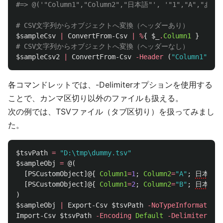
#=> @('"Column1","Column2","日本語"', '"1","A","あ"',
# CSV文字列からオブジェクトへ変換（ヘッダーあり）
$sampleCsv
|
ConvertFrom-Csv
|
%
{
$_
.
Column1
}
# CSV文字列からオブジェクトへ変換（ヘッダーなし）
$sampleCsv2
|
ConvertFrom-Csv
-Header
(
"Column1"
,
"Co
各コマンドレットでは、-Delimiterオプションを使用する
ことで、カンマ区切り以外のファイルも扱える。
次の例では、TSVファイル（タブ区切り）を扱ってみまし
た。
$tsvPath
=
"D:\tmp\dummy.tsv"
$sampleObj
=
@(
[
PSCustomObject
]@{
Column1
=
1
;
Column2
=
"A"
;
日本語
=
[
PSCustomObject
]@{
Column1
=
2
;
Column2
=
"B"
;
日本語
=
)
$sampleObj
|
Export-Csv
$tsvPath
-NoTypeInformation
Import-Csv
$tsvPath
-Encoding
Default
-Delimiter
"
`t