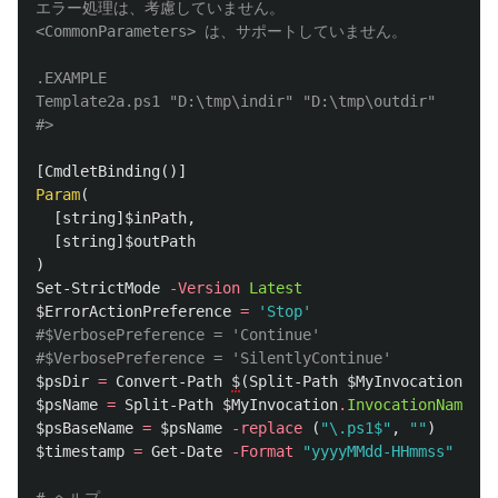
エラー処理は、考慮していません。

<CommonParameters> は、サポートしていません。

.EXAMPLE
Template2a.ps1 "D:\tmp\indir" "D:\tmp\outdir"

#>
[
CmdletBinding
()]
Param
(
[
string
]
$inPath
,
[
string
]
$outPath
)
Set-StrictMode
-Version
Latest
$Error
ActionPreference
=
'Stop'
#$VerbosePreference = 'Continue'
#$VerbosePreference = 'SilentlyContinue'
$psDir
=
Convert-Path
$
(
Split-Path
$MyInvocation
.
Inv
$psName
=
Split-Path
$MyInvocation
.
InvocationName
-L
$psBaseName
=
$psName
-replace
(
"\.ps1$"
,
""
)
$timestamp
=
Get-Date
-Format
"yyyyMMdd-HHmmss"