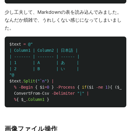
少し工夫して、Markdownの表を読み込んでみました。
なんだか煩雑で、うれしくない感じになってしまいまし
た。
$text
=
@"

| Column1 | Column2 | 日本語 |

| ------- | ------- | ------ |

| 1       | A       | あ     |

| 2       | B       | い     |

"@
$text
.
Split
(
"
`n
"
)
|
%
-Begin
{
$i
=
0
}
-Process
{
if
(
$i
-ne
1
){
(
$_
-re
ConvertFrom-Csv
-Delimiter
"|"
|
%
{
$_
.
Column1
}
画像ファイル操作