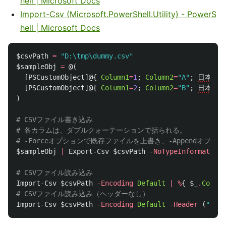
hell | Microsoft Docs
Import-Csv (Microsoft.PowerShell.Utility) - PowerS
hell | Microsoft Docs
$csvPath
=
"D:\tmp\dummy.csv"
$sampleObj
=
@(
[
PSCustomObject
]@{
Column1
=
1
;
Column2
=
"A"
;
日本語
=
[
PSCustomObject
]@{
Column1
=
2
;
Column2
=
"B"
;
日本語
=
)
# CSVファイル書き込み
# 各カラムは、ダブルクォーテーションで括られる。
# -Forceオプションで既存ファイルを上書き、-Appendオプ
$sampleObj
|
Export-Csv
$csvPath
-NoTypeInformation
# CSVファイル読み込み
Import-Csv
$csvPath
-Encoding
Default
|
%
{
$_
.
Column
# CSVファイル読み込み（ヘッダーなし）
Import-Csv
$csvPath
-Encoding
Default
-Header
(
"Colu