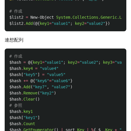
# 作成
$list2
=
New-Object
System.Collections.Generic.List
[
$list2
.
Add
(@{
key1
=
"value1"
;
key2
=
"value2"
})
連想配列
# 作成
$hash
=
@{
key1
=
"value1"
;
key2
=
"value2"
;
key3
=
"value3
$hash
.
key4
=
"value4"
$hash
[
"key5"
]
=
"value5"
$hash
+=
@{
"key6"
=
"value6"
}
$hash
.
Add
(
"key7"
,
"value7"
)
$hash
.
Remove
(
"key2"
)
$hash
.
Clear
()
# 参照
$hash
.
key1
$hash
[
"key1"
]
$hash
.
Count
$hash
.
GetEnumerator
()
|
sort
Key
|
%
{
$_
.
Key
+
","
+