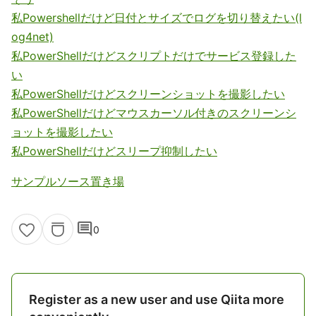
私Powershellだけど日付とサイズでログを切り替えたい(l
og4net)
私PowerShellだけどスクリプトだけでサービス登録した
い
私PowerShellだけどスクリーンショットを撮影したい
私PowerShellだけどマウスカーソル付きのスクリーンシ
ョットを撮影したい
私PowerShellだけどスリープ抑制したい
サンプルソース置き場
comment
0
Register as a new user and use Qiita more