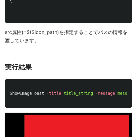
}
src属性に$($icon_path)を指定することでパスの情報を
渡しています。
実行結果
ShowImageToast
-title
title_string
-message
message_