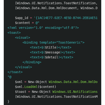
[
Windows.UI.Notifications.ToastNotification
,
Win
[
Windows.Data.Xml.Dom.XmlDocument
,
Windows.Data.
$app_id
=
'{1AC14E77-02E7-4E5D-B744-2EB1AE5198B7
$content
=
@"

<?xml version="1.0" encoding="utf-8"?>

<toast>

    <visual>

        <binding template="ToastGeneric">

            <text>
$(
$title
)
</text>

            <text>
$(
$message
)
</text>

            <text>
$(
$detail
)
</text>

        </binding>

    </visual>

</toast>

"@
$xml
=
New-Object
Windows.Data.Xml.Dom.XmlDocume
$xml
.
LoadXml
(
$content
)
$toast
=
New-Object
Windows.UI.Notifications.Toa
[
Windows.UI.Notifications.ToastNotificationManag
}