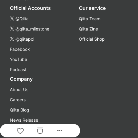
Official Accounts
Our service
@Qiita
Qiita Team
@qiita_milestone
Qiita Zine
@qiitapoi
Official Shop
Facebook
YouTube
Podcast
Company
About Us
Careers
Qiita Blog
News Release
more_horiz