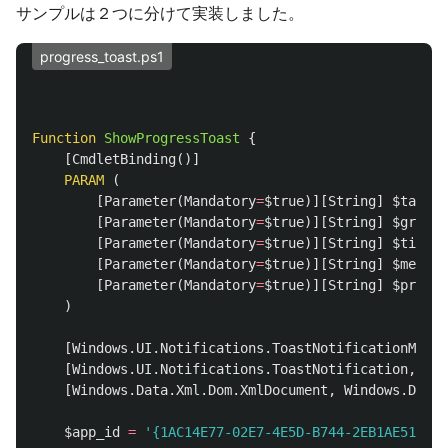
サンプルは２つに分けて実装しました。
progress_toast.ps1
Function
ShowProgressToast
{
[
CmdletBinding
()]
PARAM
(
[
Parameter
(
Mandatory
=
$true
)][
String
]
$tag
,
[
Parameter
(
Mandatory
=
$true
)][
String
]
$group
,
[
Parameter
(
Mandatory
=
$true
)][
String
]
$title
,
[
Parameter
(
Mandatory
=
$true
)][
String
]
$messag
[
Parameter
(
Mandatory
=
$true
)][
String
]
$progre
)
[
Windows.UI.Notifications.ToastNotificationManag
[
Windows.UI.Notifications.ToastNotification
,
Win
[
Windows.Data.Xml.Dom.XmlDocument
,
Windows.Data.
$app_id
=
'{1AC14E77-02E7-4E5D-B744-2EB1AE5198B7