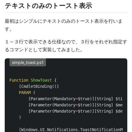
テキストのみのトースト表示
最初はシンプルにテキストのみのトースト表示を行いま
す。
１～３行で表示できる仕様なので、３行をそれぞれ指定す
るコマンドとして実装してみました。
simple_toast.ps1
Function
ShowToast
{
[
CmdletBinding
()]
PARAM
(
[
Parameter
(
Mandatory
=
$true
)][
String
]
$title
,
[
Parameter
(
Mandatory
=
$true
)][
String
]
$messag
[
Parameter
(
Mandatory
=
$true
)][
String
]
$detail
)
[
Windows.UI.Notifications.ToastNotificationManag