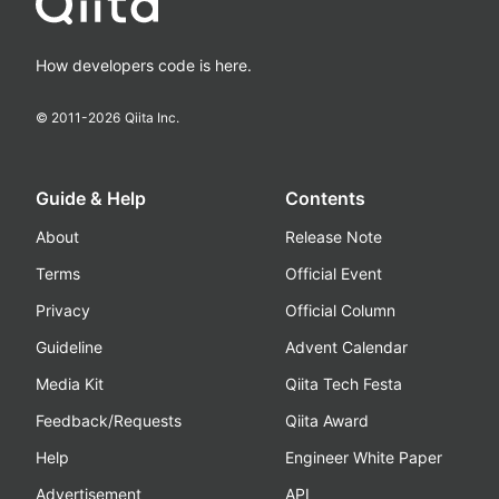
How developers code is here.
© 2011-
2026
Qiita Inc.
Guide & Help
Contents
About
Release Note
Terms
Official Event
Privacy
Official Column
Guideline
Advent Calendar
Media Kit
Qiita Tech Festa
Feedback/Requests
Qiita Award
Help
Engineer White Paper
Advertisement
API