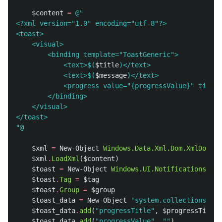
$content
=
@"

<?xml version="1.0" encoding="utf-8"?>

<toast>

    <visual>

        <binding template="ToastGeneric">

            <text>
$(
$title
)
</text>

            <text>
$(
$message
)
</text>

            <progress value="{progressValue}" title=
        </binding>

    </visual>

</toast>

"@
$xml
=
New-Object
Windows.Data.Xml.Dom.XmlDocume
$xml
.
LoadXml
(
$content
)
$toast
=
New-Object
Windows.UI.Notifications.Toa
$toast
.
Tag
=
$tag
$toast
.
Group
=
$group
$toast_data
=
New-Object
'system.collections.gen
$toast_data
.
add
(
"progressTitle"
,
$progressTitle
)
$toast_data
.
add
(
"progressValue"
,
""
)