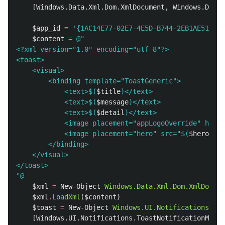
[
Windows.Data.Xml.Dom.XmlDocument
,
Windows.Data.
$app_id
=
'{1AC14E77-02E7-4E5D-B744-2EB1AE5198B7
$content
=
@"

<?xml version="1.0" encoding="utf-8"?>

<toast>

    <visual>

        <binding template="ToastGeneric">

            <text>
$(
$title
)
</text>

            <text>
$(
$message
)
</text>

            <text>
$(
$detail
)
</text>

            <image placement="appLogoOverride" hint-
            <image placement="hero" src="
$(
$hero_pat
        </binding>

    </visual>

</toast>

"@
$xml
=
New-Object
Windows.Data.Xml.Dom.XmlDocume
$xml
.
LoadXml
(
$content
)
$toast
=
New-Object
Windows.UI.Notifications.Toa
[
Windows.UI.Notifications.ToastNotificationManag