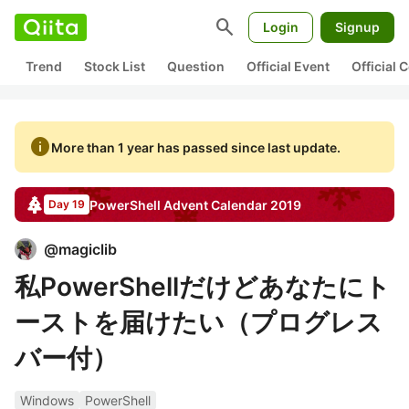
search
Login
Signup
Trend
Stock List
Question
Official Event
Official
info
More than 1 year has passed since last update.
PowerShell
Advent Calendar
2019
Day 19
@
magiclib
私PowerShellだけどあなたにト
ーストを届けたい（プログレス
バー付）
Windows
PowerShell