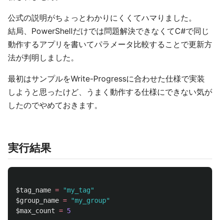
公式の説明がちょっとわかりにくくてハマりました。
結局、PowerShellだけでは問題解決できなくてC#で同じ
動作するアプリを書いてパラメータ比較することで更新方
法が判明しました。
最初はサンプルをWrite-Progressに合わせた仕様で実装
しようと思ったけど、うまく動作する仕様にできない気が
したのでやめておきます。
実行結果
$tag_name
=
"my_tag"
$group_name
=
"my_group"
$max_count
=
5