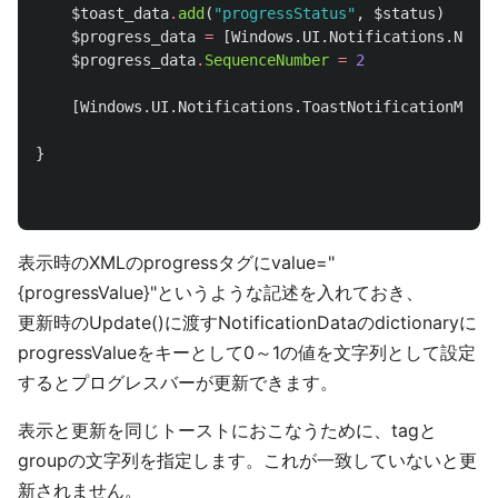
$toast_data
.
add
(
"progressStatus"
,
$status
)
$progress_data
=
[
Windows.UI.Notifications.Notif
$progress_data
.
SequenceNumber
=
2
[
Windows.UI.Notifications.ToastNotificationManag
}
表示時のXMLのprogressタグにvalue="
{progressValue}"というような記述を入れておき、
更新時のUpdate()に渡すNotificationDataのdictionaryに
progressValueをキーとして0～1の値を文字列として設定
するとプログレスバーが更新できます。
表示と更新を同じトーストにおこなうために、tagと
groupの文字列を指定します。これが一致していないと更
新されません。