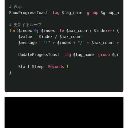
# 表示
ShowProgressToast
-tag
$tag_name
-group
$group_name
# 更新するループ
for
(
$index
=
0
;
$index
-le
$max_count
;
$index
++
)
{
$value
=
$index
/
$max_count
$message
=
"["
+
$index
+
"/"
+
$max_count
+
"]"
UpdateProgessToast
-tag
$tag_name
-group
$group_
Start-Sleep
-Seconds
1
}