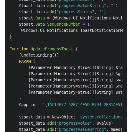
$toast_data
.
add
(
"progressValueString"
,
""
)
$toast_data
.
add
(
"progressStatus"
,
""
)
$toast
.
Data
=
[
Windows.UI.Notifications.Notifica
$toast
.
Data
.
SequenceNumber
=
1
[
Windows.UI.Notifications.ToastNotificationManag
}
Function
UpdateProgessToast
{
[
CmdletBinding
()]
PARAM
(
[
Parameter
(
Mandatory
=
$true
)][
String
]
$tag
,
[
Parameter
(
Mandatory
=
$true
)][
String
]
$group
,
[
Parameter
(
Mandatory
=
$true
)][
String
]
$value
,
[
Parameter
(
Mandatory
=
$true
)][
String
]
$messag
[
Parameter
(
Mandatory
=
$true
)][
String
]
$status
)
$app_id
=
'{1AC14E77-02E7-4E5D-B744-2EB1AE5198B7
$toast_data
=
New-Object
'system.collections.gen
$toast_data
.
add
(
"progressValue"
,
$value
)
$toast_data
.
add
(
"progressValueString"
,
$message
)