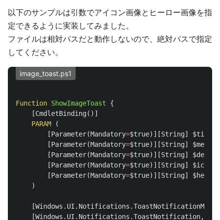
以下のサンプルは引数でアイコン画像とヒーロー画像を指
定できるように実装してみました。
ファイルは相対パスだと動作しないので、絶対パスで指定
してください。
image_toast.ps1
Function
ShowImageToast
{
[
CmdletBinding
()]
PARAM
(
[
Parameter
(
Mandatory
=
$true
)][
String
]
$title
,
[
Parameter
(
Mandatory
=
$true
)][
String
]
$messag
[
Parameter
(
Mandatory
=
$true
)][
String
]
$detail
[
Parameter
(
Mandatory
=
$true
)][
String
]
$icon_p
[
Parameter
(
Mandatory
=
$true
)][
String
]
$hero_p
)
[
Windows.UI.Notifications.ToastNotificationManag
[
Windows.UI.Notifications.ToastNotification
,
Win