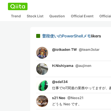
Trend
Stock List
Question
Official Event
Offici
普段使いのPowerShellメモ
likers
@iotkaden TW
@
team3star
H.Nishiyama
@
aujinen
@
sda134
仕事でIoT関連の業務やってますが
s21 Neo
@
Neos21
どうも Neo です。