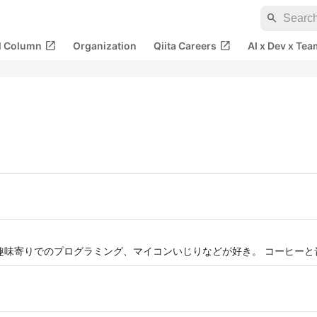
search
open_in_new
open_in_new
al Column
Organization
Qiita Careers
AI x Dev x Tea
、趣味寄りでのプログラミング、マイコンいじりなどが好き。 コーヒーと