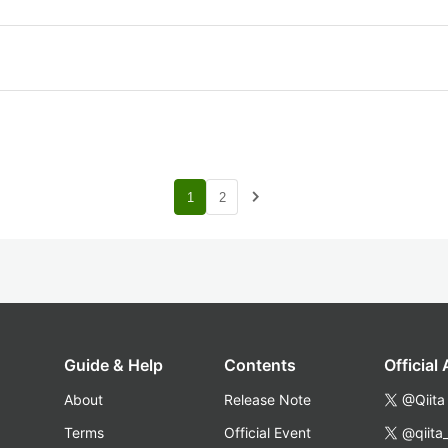
navigate_next
1
2
Guide & Help
Contents
Official
About
Release Note
@Qiita
Terms
Official Event
@qiita