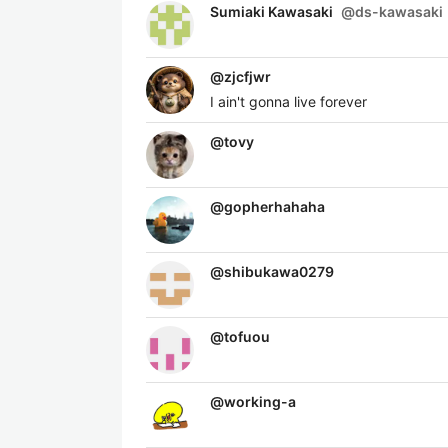
Sumiaki Kawasaki
@
ds-kawasaki
@
zjcfjwr
I ain't gonna live forever
@
tovy
@
gopherhahaha
@
shibukawa0279
@
tofuou
@
working-a