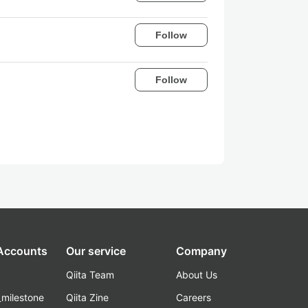
Follow
Follow
 Accounts
Our service
Company
Qiita Team
About Us
_milestone
Qiita Zine
Careers