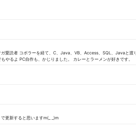
読者 コボラーを経て、C、Java、VB、Access、SQL、Javaと渡り
でもやるよ PC自作も、かじりました。 カレーとラーメンが好きです。
g.jp/ で更新すると思いますm(_ _)m