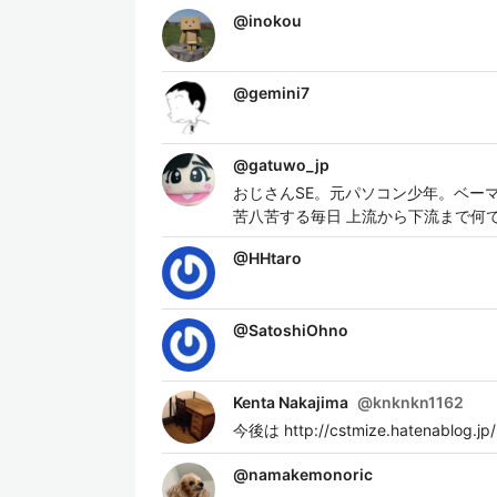
@
inokou
@
gemini7
@
gatuwo_jp
おじさんSE。元パソコン少年。ベーマガ愛
苦八苦する毎日 上流から下流まで何
@
HHtaro
@
SatoshiOhno
Kenta Nakajima
@
knknkn1162
今後は http://cstmize.hatenablo
@
namakemonoric