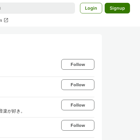
Login
Signup
open_in_new
m
Follow
Follow
Follow
音楽が好き。
Follow