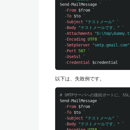
Send-MailMessage
-From
$from
-To
$to
-Subject
"テストメール"
-Body
"テストメールです。"
-Attachments
"D:\tmp\dummy.t
-Encoding
UTF8
-SmtpServer
"smtp.gmail.com"
-Port
587
-UseSsl
-Credential
$credential
以下は、失敗例です。
# SMTPサーバへの接続ポートに、S
Send-MailMessage
-From
$from
-To
$to
-Subject
"テストメール"
-Body
"テストメールです。"
-Encoding
UTF8