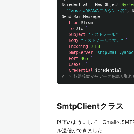
$credential
=
New-Object
Syste
"Yahoo!JAPANのアカウント名"
,
$
Send-MailMessage
-From
$from
-To
$to
-Subject
"テストメール"
-Body
"テストメールです。"
-Encoding
UTF8
-SmtpServer
"smtp.mail.yahoo
-Port
465
-UseSsl
-Credential
$credential
# => 転送接続からデータを読み取れません:
SmtpClientクラス
以下のようにして、GmailのSMT
ル送信ができました。