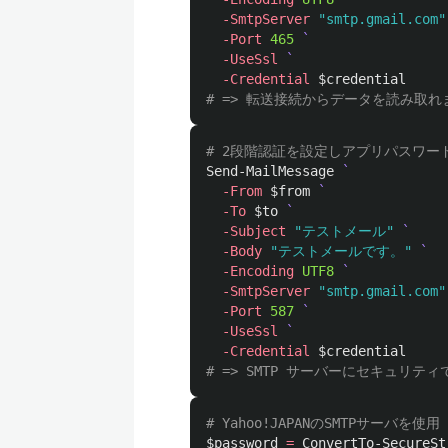
-SmtpServer
"smtp.gmail.com"
-Port
465
-UseSsl
-Credential
$credential
# => 転送接続からデータを読み取れません:
# 2段階認証を設定しアプリパスワ
Send-MailMessage
-From
$from
-To
$to
-Subject
"テストメール"
-Body
"テストメールです。"
-Encoding
UTF8
-SmtpServer
"smtp.gmail.com"
-Port
587
-UseSsl
-Credential
$credential
# => SMTP サーバーにセキュリティ
# Yahoo!JAPANのSMTPサーバを使用
$password
=
ConvertTo-SecureSt