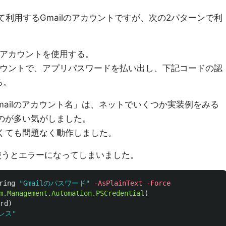
て利用するGmailのアカウントですが、次の2パターンで利
いアカウントを使用する。
カウントで、アプリパスワードを払い出し、下記コードの認
る。
ailのアカウント名」は、ネットでいくつか実装例をみる
ないのが多い気がしました。
けなくても問題なく動作しました。
ーバを使うとエラーになってしまいました。
ring
"Gmailのパスワード"
-AsPlainText
-Force
m.Management.Automation.PSCredential
(
rd
)
レス"