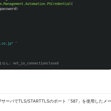
m.Management.Automation.PSCredential
(
password
)
.co.jp"
 net_io_connectionclosed
PサーバでTLS/STARTTLSのポート「587」を使用したメ