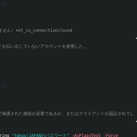
 net_io_connectionclosed
ードを払い出していないアカウントを使用した。
で保護された接続が必要であるか、またはクライアントが認証されていません。 サー
ring
"Yahoo!JAPANのパスワード"
-AsPlainText
-Force