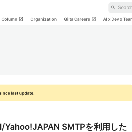
search
open_in_new
open_in_new
al Column
Organization
Qiita Careers
AI x Dev x Tea
ince last update.
ail/Yahoo!JAPAN SMTPを利用した