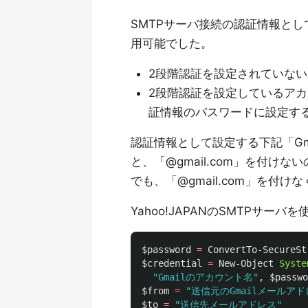
SMTPサーバ接続の認証情報とし
用可能でした。
2段階認証を設定されていな
2段階認証を設定しているア
証情報のパスワードに設定す
認証情報として設定する下記「Gm
と、「@gmail.com」を付け
でも、「@gmail.com」を付
Yahoo!JAPANのSMTPサ
$password
=
ConvertTo-SecureSt
$credential
=
New-Object
Syste
"Gmailのアカウント名"
,
$passwo
$from
=
"送信元のGmailメールアド
$to
=
"送信先メールアドレス"