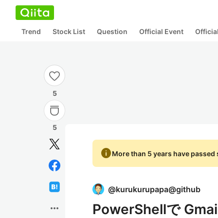
Trend
Stock List
Question
Official Event
Offici
5
5
info
More than 5 years have passed s
@
kurukurupapa@github
PowerShellで Gm
more_horiz