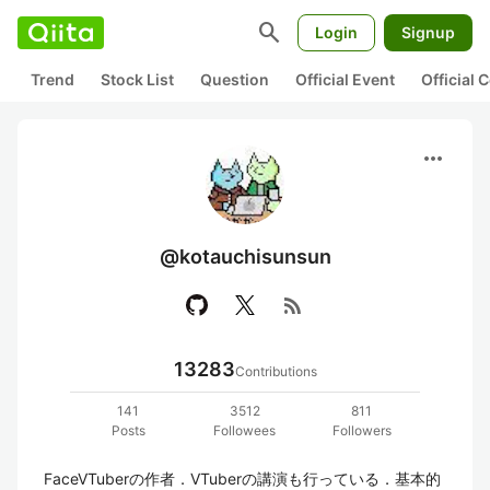
search
Login
Signup
Trend
Stock List
Question
Official Event
Official
more_horiz
@kotauchisunsun
rss_feed
13283
Contributions
141
3512
811
Posts
Followees
Followers
FaceVTuberの作者．VTuberの講演も行っている．基本的