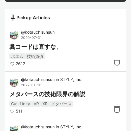
push_pin
Pickup Articles
@
kotauchisunsun
2020-07-31
糞コードは直すな。
ポエム
技術負債
2612
@
kotauchisunsun
in
STYLY, Inc.
2022-01-28
メタバースの技術限界の解説
C#
Unity
VR
XR
メタバース
511
@
kotauchisunsun
in
STYLY, Inc.