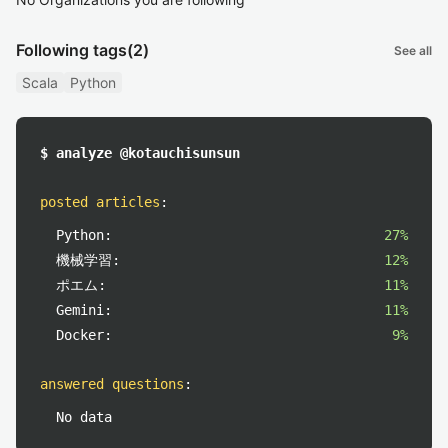
Following tags
(2)
See all
Scala
Python
$ analyze @kotauchisunsun
posted articles
:
Python:
27%
機械学習:
12%
ポエム:
11%
Gemini:
11%
Docker:
9%
answered questions
:
No data