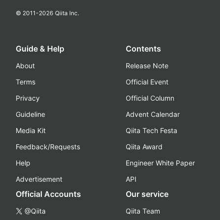
© 2011-
2026
Qiita Inc.
Guide & Help
Contents
About
Release Note
Terms
Official Event
Privacy
Official Column
Guideline
Advent Calendar
Media Kit
Qiita Tech Festa
Feedback/Requests
Qiita Award
Help
Engineer White Paper
Advertisement
API
Official Accounts
Our service
@Qiita
Qiita Team