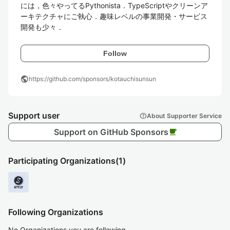
には，色々やってるPythonista．TypeScriptやクリーンア
ーキテクチャにご執心．趣味レベルの事業開発・サービス
開発も少々．
Follow
public
https://github.com/sponsors/kotauchisunsun
Support user
help
About Supporter Service
Support on GitHub Sponsors
local_cafe
Participating Organizations
(1)
Following Organizations
No Organizations you are following